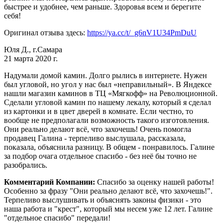
быстрее и удобнее, чем раньше. Здоровья всем и берегите
себя!
Оригинал отзыва здесь:
https://ya.cc/t/_g6nV1U34PmDuU
Юля Д., г.Самара
21 марта 2020 г.
Надумали домой камин. Долго рылись в интернете. Нужен
был угловой, но угол у нас был «неправильный». В Яндексе
нашли магазин каминов в ТЦ «Мягкофф» на Революционной.
Сделали угловой камин по нашему лекалу, который я сделал
из картонки и в цвет дверей в комнате. Если честно, то
вообще не предполагали возможность такого изготовления.
Они реально делают всё, что захочешь! Очень помогла
продавец Галина - терпеливо выслушала, рассказала,
показала, объяснила разницу. В общем - понравилось. Галине
за подбор очага отдельное спасибо - без неё бы точно не
разобрались.
Комментарий Компании:
Спасибо за оценку нашей работы!
Особенно за фразу "Они реально делают всё, что захочешь!".
Терпеливо выслушивать и объяснять законы физики - это
наша работа и "крест", который мы несем уже 12 лет. Галине
"отдельное спасибо" передали!