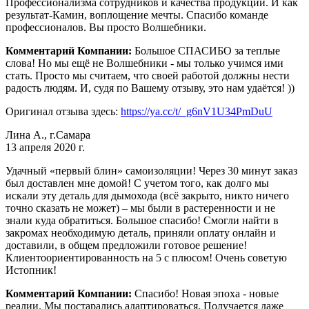
Профессионализма сотрудников и качества продукции. И как
результат-Камин, воплощение мечты. Спасибо команде
профессионалов. Вы просто Волшебники.
Комментарий Компании:
Большое СПАСИБО за теплые
слова! Но мы ещё не Волшебники - мы только учимся ими
стать. Просто мы считаем, что своей работой должны нести
радость людям. И, судя по Вашему отзыву, это нам удаётся! ))
Оригинал отзыва здесь:
https://ya.cc/t/_g6nV1U34PmDuU
Лина А., г.Самара
13 апреля 2020 г.
Удачный «первый блин» самоизоляции! Через 30 минут заказ
был доставлен мне домой! С учетом того, как долго мы
искали эту деталь для дымохода (всё закрыто, никто ничего
точно сказать не может) – мы были в растеренности и не
знали куда обратиться. Большое спасибо! Смогли найти в
закромах необходимую деталь, приняли оплату онлайн и
доставили, в общем предложили готовое решение!
Клиентоориентированность на 5 с плюсом! Очень советую
Истопник!
Комментарий Компании:
Спасибо! Новая эпоха - новые
реалии. Мы постарались адаптироваться. Получается даже