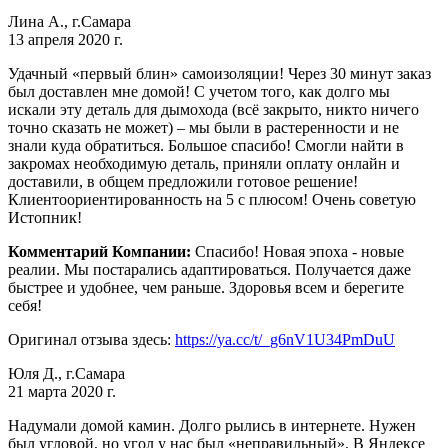
Лина А., г.Самара
13 апреля 2020 г.
Удачный «первый блин» самоизоляции! Через 30 минут заказ
был доставлен мне домой! С учетом того, как долго мы
искали эту деталь для дымохода (всё закрыто, никто ничего
точно сказать не может) – мы были в растеренности и не
знали куда обратиться. Большое спасибо! Смогли найти в
закромах необходимую деталь, приняли оплату онлайн и
доставили, в общем предложили готовое решение!
Клиентоориентированность на 5 с плюсом! Очень советую
Истопник!
Комментарий Компании:
Спасибо! Новая эпоха - новые
реалии. Мы постарались адаптироваться. Получается даже
быстрее и удобнее, чем раньше. Здоровья всем и берегите
себя!
Оригинал отзыва здесь:
https://ya.cc/t/_g6nV1U34PmDuU
Юля Д., г.Самара
21 марта 2020 г.
Надумали домой камин. Долго рылись в интернете. Нужен
был угловой, но угол у нас был «неправильный». В Яндексе