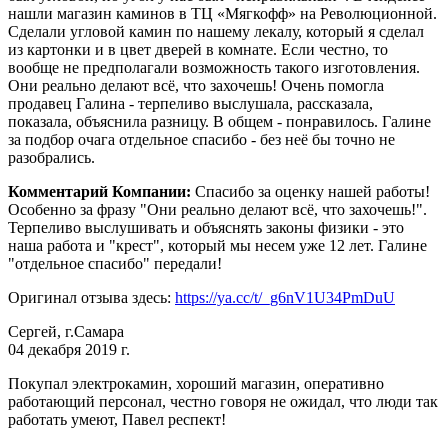
нашли магазин каминов в ТЦ «Мягкофф» на Революционной.
Сделали угловой камин по нашему лекалу, который я сделал
из картонки и в цвет дверей в комнате. Если честно, то
вообще не предполагали возможность такого изготовления.
Они реально делают всё, что захочешь! Очень помогла
продавец Галина - терпеливо выслушала, рассказала,
показала, объяснила разницу. В общем - понравилось. Галине
за подбор очага отдельное спасибо - без неё бы точно не
разобрались.
Комментарий Компании:
Спасибо за оценку нашей работы!
Особенно за фразу "Они реально делают всё, что захочешь!".
Терпеливо выслушивать и объяснять законы физики - это
наша работа и "крест", который мы несем уже 12 лет. Галине
"отдельное спасибо" передали!
Оригинал отзыва здесь:
https://ya.cc/t/_g6nV1U34PmDuU
Сергей, г.Самара
04 декабря 2019 г.
Покупал электрокамин, хороший магазин, оперативно
работающий персонал, честно говоря не ожидал, что люди так
работать умеют, Павел респект!