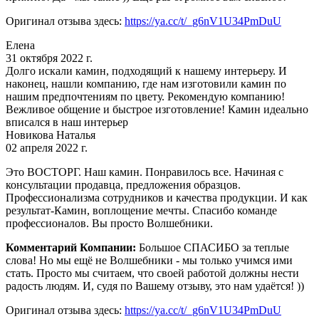
Оригинал отзыва здесь:
https://ya.cc/t/_g6nV1U34PmDuU
Елена
31 октября 2022 г.
Долго искали камин, подходящий к нашему интерьеру. И
наконец, нашли компанию, где нам изготовили камин по
нашим предпочтениям по цвету. Рекомендую компанию!
Вежливое общение и быстрое изготовление! Камин идеально
вписался в наш интерьер
Новикова Наталья
02 апреля 2022 г.
Это ВОСТОРГ. Наш камин. Понравилось все. Начиная с
консультации продавца, предложения образцов.
Профессионализма сотрудников и качества продукции. И как
результат-Камин, воплощение мечты. Спасибо команде
профессионалов. Вы просто Волшебники.
Комментарий Компании:
Большое СПАСИБО за теплые
слова! Но мы ещё не Волшебники - мы только учимся ими
стать. Просто мы считаем, что своей работой должны нести
радость людям. И, судя по Вашему отзыву, это нам удаётся! ))
Оригинал отзыва здесь:
https://ya.cc/t/_g6nV1U34PmDuU