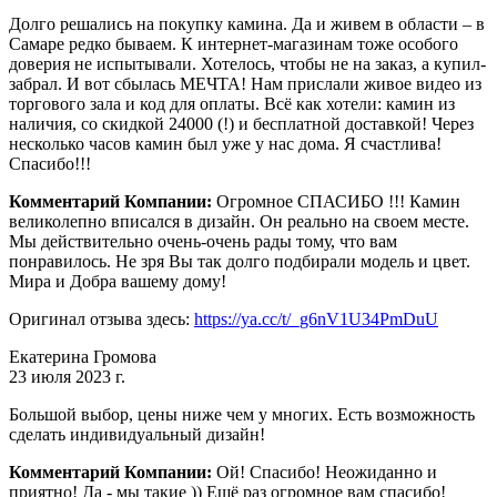
Долго решались на покупку камина. Да и живем в области – в
Самаре редко бываем. К интернет-магазинам тоже особого
доверия не испытывали. Хотелось, чтобы не на заказ, а купил-
забрал. И вот сбылась МЕЧТА! Нам прислали живое видео из
торгового зала и код для оплаты. Всё как хотели: камин из
наличия, со скидкой 24000 (!) и бесплатной доставкой! Через
несколько часов камин был уже у нас дома. Я счастлива!
Спасибо!!!
Комментарий Компании:
Огромное СПАСИБО !!! Камин
великолепно вписался в дизайн. Он реально на своем месте.
Мы действительно очень-очень рады тому, что вам
понравилось. Не зря Вы так долго подбирали модель и цвет.
Мира и Добра вашему дому!
Оригинал отзыва здесь:
https://ya.cc/t/_g6nV1U34PmDuU
Екатерина Громова
23 июля 2023 г.
Большой выбор, цены ниже чем у многих. Есть возможность
сделать индивидуальный дизайн!
Комментарий Компании:
Ой! Спасибо! Неожиданно и
приятно! Да - мы такие )) Ещё раз огромное вам спасибо!