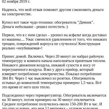
02 ноября 2019 г.
Надеюсь, что мой отзыв поможет другим сэкономить деньги
на электричестве.
Купил вот такое чудо-техники: обогреватель "Дачник".
Деньги небольшие - решил потестить :)
Первое, что я с ним сделал – уронил на асфальт когда доставал
из машины.... Ужас сменился удивлением от того, что никаких
трещин, повреждений корпуса не случилось! Конструкция
реально «неубиваемая»!
Принес домой. Включил. Через 20 минут он набрал рабочую
температуру и комната начала наполняться приятным теплом.
Никакого движения воздуха, никакой сухости в носу от
пересушенного воздуха. Взял у друга прибор, который
измеряет потребление электричества. Показал потребление
384 Вт. Через 1 час выключил из розетки. Обогреватель
остывал до комнатной температуры примерно 1,5 часа. Всё
это время от него шло тепло.
Подсоединил через терморегулятор. Обогреватель включается
на 30 минут, потом примерно на 30 минут отключается.
Среднее потребление получилось около 150-200 Вт в час. И
это при условии, что моя 12 метровка – угловая холодная