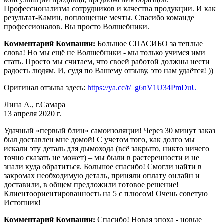
Профессионализма сотрудников и качества продукции. И как
результат-Камин, воплощение мечты. Спасибо команде
профессионалов. Вы просто Волшебники.
Комментарий Компании:
Большое СПАСИБО за теплые
слова! Но мы ещё не Волшебники - мы только учимся ими
стать. Просто мы считаем, что своей работой должны нести
радость людям. И, судя по Вашему отзыву, это нам удаётся! ))
Оригинал отзыва здесь:
https://ya.cc/t/_g6nV1U34PmDuU
Лина А., г.Самара
13 апреля 2020 г.
Удачный «первый блин» самоизоляции! Через 30 минут заказ
был доставлен мне домой! С учетом того, как долго мы
искали эту деталь для дымохода (всё закрыто, никто ничего
точно сказать не может) – мы были в растеренности и не
знали куда обратиться. Большое спасибо! Смогли найти в
закромах необходимую деталь, приняли оплату онлайн и
доставили, в общем предложили готовое решение!
Клиентоориентированность на 5 с плюсом! Очень советую
Истопник!
Комментарий Компании:
Спасибо! Новая эпоха - новые