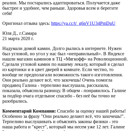
реалии. Мы постарались адаптироваться. Получается даже
быстрее и удобнее, чем раньше. Здоровья всем и берегите
себя!
Оригинал отзыва здесь:
https://ya.cc/t/_g6nV1U34PmDuU
Юля Д., г.Самара
21 марта 2020 г.
Надумали домой камин. Долго рылись в интернете. Нужен
был угловой, но угол у нас был «неправильный». В Яндексе
нашли магазин каминов в ТЦ «Мягкофф» на Революционной.
Сделали угловой камин по нашему лекалу, который я сделал
из картонки и в цвет дверей в комнате. Если честно, то
вообще не предполагали возможность такого изготовления.
Они реально делают всё, что захочешь! Очень помогла
продавец Галина - терпеливо выслушала, рассказала,
показала, объяснила разницу. В общем - понравилось. Галине
за подбор очага отдельное спасибо - без неё бы точно не
разобрались.
Комментарий Компании:
Спасибо за оценку нашей работы!
Особенно за фразу "Они реально делают всё, что захочешь!".
Терпеливо выслушивать и объяснять законы физики - это
наша работа и "крест", который мы несем уже 12 лет. Галине