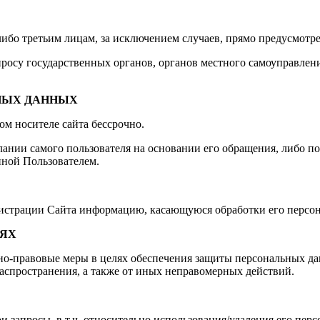
-либо третьим лицам, за исключением случаев, прямо предусмо
просу государственных органов, органов местного самоуправлен
ЬНЫХ ДАННЫХ
ом носителе сайта бессрочно.
ании самого пользователя на основании его обращения, либо п
ной Пользователем.
нистрации Сайта информацию, касающуюся обработки его персо
ЛЯХ
о-правовые меры в целях обеспечения защиты персональных да
распространения, а также от иных неправомерных действий.
ои запросы, в т.ч. относительно использования/удаления его п