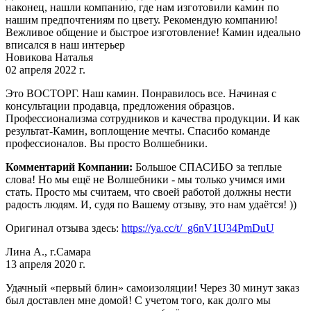
наконец, нашли компанию, где нам изготовили камин по
нашим предпочтениям по цвету. Рекомендую компанию!
Вежливое общение и быстрое изготовление! Камин идеально
вписался в наш интерьер
Новикова Наталья
02 апреля 2022 г.
Это ВОСТОРГ. Наш камин. Понравилось все. Начиная с
консультации продавца, предложения образцов.
Профессионализма сотрудников и качества продукции. И как
результат-Камин, воплощение мечты. Спасибо команде
профессионалов. Вы просто Волшебники.
Комментарий Компании:
Большое СПАСИБО за теплые
слова! Но мы ещё не Волшебники - мы только учимся ими
стать. Просто мы считаем, что своей работой должны нести
радость людям. И, судя по Вашему отзыву, это нам удаётся! ))
Оригинал отзыва здесь:
https://ya.cc/t/_g6nV1U34PmDuU
Лина А., г.Самара
13 апреля 2020 г.
Удачный «первый блин» самоизоляции! Через 30 минут заказ
был доставлен мне домой! С учетом того, как долго мы