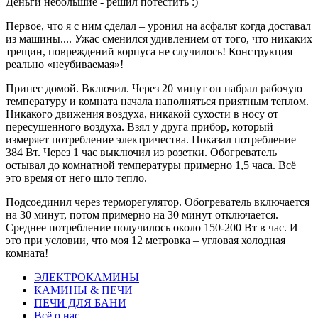
Деньги небольшие - решил потестить :)
Первое, что я с ним сделал – уронил на асфальт когда доставал
из машины.... Ужас сменился удивлением от того, что никаких
трещин, повреждений корпуса не случилось! Конструкция
реально «неубиваемая»!
Принес домой. Включил. Через 20 минут он набрал рабочую
температуру и комната начала наполняться приятным теплом.
Никакого движения воздуха, никакой сухости в носу от
пересушенного воздуха. Взял у друга прибор, который
измеряет потребление электричества. Показал потребление
384 Вт. Через 1 час выключил из розетки. Обогреватель
остывал до комнатной температуры примерно 1,5 часа. Всё
это время от него шло тепло.
Подсоединил через терморегулятор. Обогреватель включается
на 30 минут, потом примерно на 30 минут отключается.
Среднее потребление получилось около 150-200 Вт в час. И
это при условии, что моя 12 метровка – угловая холодная
комната!
ЭЛЕКТРОКАМИНЫ
КАМИНЫ & ПЕЧИ
ПЕЧИ ДЛЯ БАНИ
Всё о нас