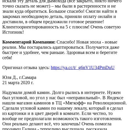
искали эту деталь для дымохода (всё закрыто, никто ничего
точно сказать не может) – мы были в растеренности и не
знали куда обратиться. Большое спасибо! Смогли найти в
закромах необходимую деталь, приняли оплату онлайн и
доставили, в общем предложили готовое решение!
Клиентоориентированность на 5 с плюсом! Очень советую
Истопник!
Комментарий Компании:
Спасибо! Новая эпоха - новые
реалии. Мы постарались адаптироваться. Получается даже
быстрее и удобнее, чем раньше. Здоровья всем и берегите
себя!
Оригинал отзыва здесь:
https://ya.cc/t/_g6nV1U34PmDuU
Юля Д., г.Самара
21 марта 2020 г.
Надумали домой камин. Долго рылись в интернете. Нужен
был угловой, но угол у нас был «неправильный». В Яндексе
нашли магазин каминов в ТЦ «Мягкофф» на Революционной.
Сделали угловой камин по нашему лекалу, который я сделал
из картонки и в цвет дверей в комнате. Если честно, то
вообще не предполагали возможность такого изготовления.
Они реально делают всё, что захочешь! Очень помогла
продавец Галина - терпеливо выслушала, рассказала,