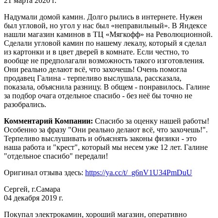
21 марта 2020 г.
Надумали домой камин. Долго рылись в интернете. Нужен
был угловой, но угол у нас был «неправильный». В Яндексе
нашли магазин каминов в ТЦ «Мягкофф» на Революционной.
Сделали угловой камин по нашему лекалу, который я сделал
из картонки и в цвет дверей в комнате. Если честно, то
вообще не предполагали возможность такого изготовления.
Они реально делают всё, что захочешь! Очень помогла
продавец Галина - терпеливо выслушала, рассказала,
показала, объяснила разницу. В общем - понравилось. Галине
за подбор очага отдельное спасибо - без неё бы точно не
разобрались.
Комментарий Компании:
Спасибо за оценку нашей работы!
Особенно за фразу "Они реально делают всё, что захочешь!".
Терпеливо выслушивать и объяснять законы физики - это
наша работа и "крест", который мы несем уже 12 лет. Галине
"отдельное спасибо" передали!
Оригинал отзыва здесь:
https://ya.cc/t/_g6nV1U34PmDuU
Сергей, г.Самара
04 декабря 2019 г.
Покупал электрокамин, хороший магазин, оперативно