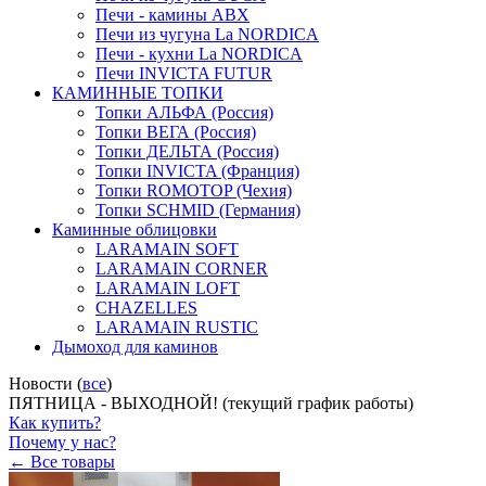
Печи - камины ABX
Печи из чугуна La NORDICA
Печи - кухни La NORDICA
Печи INVICTA FUTUR
КАМИННЫЕ ТОПКИ
Топки АЛЬФА (Россия)
Топки ВЕГА (Россия)
Топки ДЕЛЬТА (Россия)
Топки INVICTA (Франция)
Топки ROMOTOP (Чехия)
Топки SCHMID (Германия)
Каминные облицовки
LARAMAIN SOFT
LARAMAIN CORNER
LARAMAIN LOFT
CHAZELLES
LARAMAIN RUSTIC
Дымоход для каминов
Новости (
все
)
ПЯТНИЦА - ВЫХОДНОЙ! (текущий график работы)
Как купить?
Почему у нас?
← Все товары