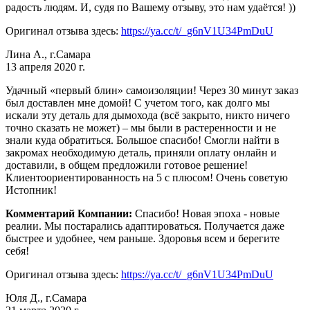
радость людям. И, судя по Вашему отзыву, это нам удаётся! ))
Оригинал отзыва здесь:
https://ya.cc/t/_g6nV1U34PmDuU
Лина А., г.Самара
13 апреля 2020 г.
Удачный «первый блин» самоизоляции! Через 30 минут заказ
был доставлен мне домой! С учетом того, как долго мы
искали эту деталь для дымохода (всё закрыто, никто ничего
точно сказать не может) – мы были в растеренности и не
знали куда обратиться. Большое спасибо! Смогли найти в
закромах необходимую деталь, приняли оплату онлайн и
доставили, в общем предложили готовое решение!
Клиентоориентированность на 5 с плюсом! Очень советую
Истопник!
Комментарий Компании:
Спасибо! Новая эпоха - новые
реалии. Мы постарались адаптироваться. Получается даже
быстрее и удобнее, чем раньше. Здоровья всем и берегите
себя!
Оригинал отзыва здесь:
https://ya.cc/t/_g6nV1U34PmDuU
Юля Д., г.Самара