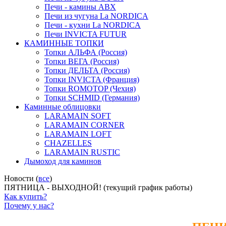
Печи - камины ABX
Печи из чугуна La NORDICA
Печи - кухни La NORDICA
Печи INVICTA FUTUR
КАМИННЫЕ ТОПКИ
Топки АЛЬФА (Россия)
Топки ВЕГА (Россия)
Топки ДЕЛЬТА (Россия)
Топки INVICTA (Франция)
Топки ROMOTOP (Чехия)
Топки SCHMID (Германия)
Каминные облицовки
LARAMAIN SOFT
LARAMAIN CORNER
LARAMAIN LOFT
CHAZELLES
LARAMAIN RUSTIC
Дымоход для каминов
Новости (
все
)
ПЯТНИЦА - ВЫХОДНОЙ! (текущий график работы)
Как купить?
Почему у нас?