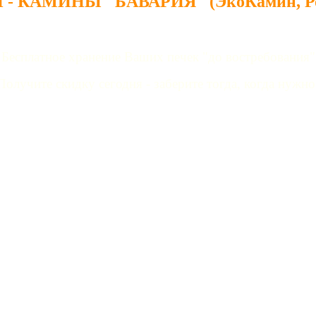
 - КАМИНЫ "БАВАРИЯ" (ЭкоКамин, Ро
Бесплатное хранение Ваших печек "до востребования"
Получите скидку сегодня - заберите тогда, когда нужно