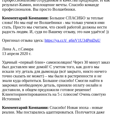
Профессионализма сотрудников и качества продукции. И как
результат-Камин, воплощение мечты. Спасибо команде
профессионалов. Вы просто Волшебники.
Комментарий Компании:
Большое СПАСИБО за теплые
слова! Но мы ещё не Волшебники - мы только учимся ими
стать. Просто мы считаем, что своей работой должны нести
радость людям. И, судя по Вашему отзыву, это нам удаётся! ))
Оригинал отзыва здесь:
https://ya.cc/t/_g6nV1U34PmDuU
Лина А., г.Самара
13 апреля 2020 г.
Удачный «первый блин» самоизоляции! Через 30 минут заказ
был доставлен мне домой! С учетом того, как долго мы
искали эту деталь для дымохода (всё закрыто, никто ничего
точно сказать не может) – мы были в растеренности и не
знали куда обратиться. Большое спасибо! Смогли найти в
закромах необходимую деталь, приняли оплату онлайн и
доставили, в общем предложили готовое решение!
Клиентоориентированность на 5 с плюсом! Очень советую
Истопник!
Комментарий Компании:
Спасибо! Новая эпоха - новые
реалии. Мы постарались адаптироваться. Получается даже