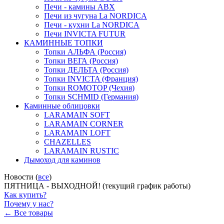
Печи - камины ABX
Печи из чугуна La NORDICA
Печи - кухни La NORDICA
Печи INVICTA FUTUR
КАМИННЫЕ ТОПКИ
Топки АЛЬФА (Россия)
Топки ВЕГА (Россия)
Топки ДЕЛЬТА (Россия)
Топки INVICTA (Франция)
Топки ROMOTOP (Чехия)
Топки SCHMID (Германия)
Каминные облицовки
LARAMAIN SOFT
LARAMAIN CORNER
LARAMAIN LOFT
CHAZELLES
LARAMAIN RUSTIC
Дымоход для каминов
Новости (
все
)
ПЯТНИЦА - ВЫХОДНОЙ! (текущий график работы)
Как купить?
Почему у нас?
← Все товары