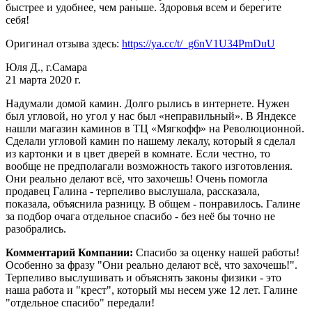
быстрее и удобнее, чем раньше. Здоровья всем и берегите
себя!
Оригинал отзыва здесь:
https://ya.cc/t/_g6nV1U34PmDuU
Юля Д., г.Самара
21 марта 2020 г.
Надумали домой камин. Долго рылись в интернете. Нужен
был угловой, но угол у нас был «неправильный». В Яндексе
нашли магазин каминов в ТЦ «Мягкофф» на Революционной.
Сделали угловой камин по нашему лекалу, который я сделал
из картонки и в цвет дверей в комнате. Если честно, то
вообще не предполагали возможность такого изготовления.
Они реально делают всё, что захочешь! Очень помогла
продавец Галина - терпеливо выслушала, рассказала,
показала, объяснила разницу. В общем - понравилось. Галине
за подбор очага отдельное спасибо - без неё бы точно не
разобрались.
Комментарий Компании:
Спасибо за оценку нашей работы!
Особенно за фразу "Они реально делают всё, что захочешь!".
Терпеливо выслушивать и объяснять законы физики - это
наша работа и "крест", который мы несем уже 12 лет. Галине
"отдельное спасибо" передали!