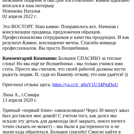
Вежливое общение и быстрое изготовление! Камин идеально
вписался в наш интерьер
Новикова Наталья
02 апреля 2022 г.
Это ВОСТОРГ. Наш камин. Понравилось все. Начиная с
консультации продавца, предложения образцов.
Профессионализма сотрудников и качества продукции. И как
результат-Камин, воплощение мечты. Спасибо команде
профессионалов. Вы просто Волшебники.
Комментарий Компании:
Большое СПАСИБО за теплые
слова! Но мы ещё не Волшебники - мы только учимся ими
стать. Просто мы считаем, что своей работой должны нести
радость людям. И, судя по Вашему отзыву, это нам удаётся! ))
Оригинал отзыва здесь:
https://ya.cc/t/_g6nV1U34PmDuU
Лина А., г.Самара
13 апреля 2020 г.
Удачный «первый блин» самоизоляции! Через 30 минут заказ
был доставлен мне домой! С учетом того, как долго мы
искали эту деталь для дымохода (всё закрыто, никто ничего
точно сказать не может) – мы были в растеренности и не
знали куда обратиться. Большое спасибо! Смогли найти в