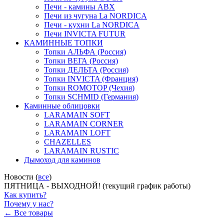
Печи - камины ABX
Печи из чугуна La NORDICA
Печи - кухни La NORDICA
Печи INVICTA FUTUR
КАМИННЫЕ ТОПКИ
Топки АЛЬФА (Россия)
Топки ВЕГА (Россия)
Топки ДЕЛЬТА (Россия)
Топки INVICTA (Франция)
Топки ROMOTOP (Чехия)
Топки SCHMID (Германия)
Каминные облицовки
LARAMAIN SOFT
LARAMAIN CORNER
LARAMAIN LOFT
CHAZELLES
LARAMAIN RUSTIC
Дымоход для каминов
Новости (
все
)
ПЯТНИЦА - ВЫХОДНОЙ! (текущий график работы)
Как купить?
Почему у нас?
← Все товары