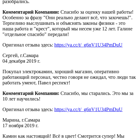
разобрались.
Комментарий Компании:
Спасибо за оценку нашей работы!
Особенно за фразу "Они реально делают всё, что захочешь!".
Терпеливо выслушивать и объяснять законы физики - это
наша работа и "крест", который мы несем уже 12 лет. Галине
"отдельное спасибо" передали!
Оригинал отзыва здесь:
https://ya.cc/t/_g6nV1U34PmDuU
Сергей, г.Самара
04 декабря 2019 г.
Покупал электрокамин, хороший магазин, оперативно
работающий персонал, честно говоря не ожидал, что люди так
работать умеют, Павел респект!
Комментарий Компании:
Спасибо, мы старались. Это мы за
10 лет научились!
Оригинал отзыва здесь:
https://ya.cc/t/_g6nV1U34PmDuU
Марина, г.Самара
17 ноября 2019 г.
Камин как настоящий! Всё в цвет! Смотрится супер! Мы