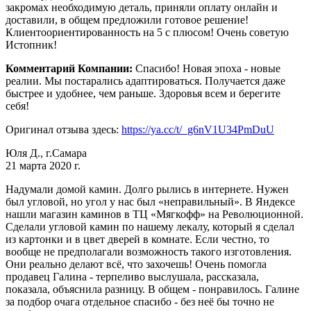
закромах необходимую деталь, приняли оплату онлайн и
доставили, в общем предложили готовое решение!
Клиентоориентированность на 5 с плюсом! Очень советую
Истопник!
Комментарий Компании:
Спасибо! Новая эпоха - новые
реалии. Мы постарались адаптироваться. Получается даже
быстрее и удобнее, чем раньше. Здоровья всем и берегите
себя!
Оригинал отзыва здесь:
https://ya.cc/t/_g6nV1U34PmDuU
Юля Д., г.Самара
21 марта 2020 г.
Надумали домой камин. Долго рылись в интернете. Нужен
был угловой, но угол у нас был «неправильный». В Яндексе
нашли магазин каминов в ТЦ «Мягкофф» на Революционной.
Сделали угловой камин по нашему лекалу, который я сделал
из картонки и в цвет дверей в комнате. Если честно, то
вообще не предполагали возможность такого изготовления.
Они реально делают всё, что захочешь! Очень помогла
продавец Галина - терпеливо выслушала, рассказала,
показала, объяснила разницу. В общем - понравилось. Галине
за подбор очага отдельное спасибо - без неё бы точно не