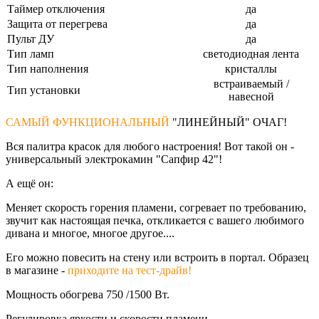
Таймер отключения
да
Защита от перегрева
да
Пульт ДУ
да
Тип ламп
светодиодная лента
Тип наполнения
кристаллы
встраиваемый /
Тип установки
навесной
САМЫЙ ФУНКЦИОНАЛЬНЫЙ
"ЛИНЕЙНЫЙ" ОЧАГ!
Вся палитра красок для любого настроения! Вот такой он -
универсальный электрокамин "Сапфир 42"!
А ещё он:
Меняет скорость горения пламени, согревает по требованию,
звучит как настоящая печка, откликается с вашего любимого
дивана и многое, многое другое....
Его можно повесить на стену или встроить в портал. Образец
в магазине -
приходите на тест-драйв!
Мощность обогрева 750 /1500 Вт.
Регулировка яркости и скорости пламени.