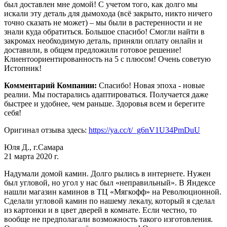
был доставлен мне домой! С учетом того, как долго мы
искали эту деталь для дымохода (всё закрыто, никто ничего
точно сказать не может) – мы были в растеренности и не
знали куда обратиться. Большое спасибо! Смогли найти в
закромах необходимую деталь, приняли оплату онлайн и
доставили, в общем предложили готовое решение!
Клиентоориентированность на 5 с плюсом! Очень советую
Истопник!
Комментарий Компании:
Спасибо! Новая эпоха - новые
реалии. Мы постарались адаптироваться. Получается даже
быстрее и удобнее, чем раньше. Здоровья всем и берегите
себя!
Оригинал отзыва здесь:
https://ya.cc/t/_g6nV1U34PmDuU
Юля Д., г.Самара
21 марта 2020 г.
Надумали домой камин. Долго рылись в интернете. Нужен
был угловой, но угол у нас был «неправильный». В Яндексе
нашли магазин каминов в ТЦ «Мягкофф» на Революционной.
Сделали угловой камин по нашему лекалу, который я сделал
из картонки и в цвет дверей в комнате. Если честно, то
вообще не предполагали возможность такого изготовления.