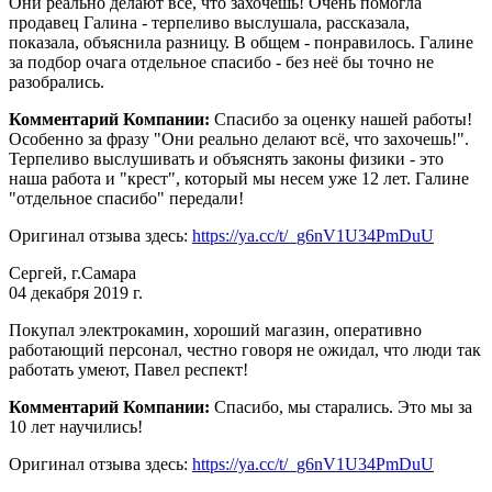
Они реально делают всё, что захочешь! Очень помогла
продавец Галина - терпеливо выслушала, рассказала,
показала, объяснила разницу. В общем - понравилось. Галине
за подбор очага отдельное спасибо - без неё бы точно не
разобрались.
Комментарий Компании:
Спасибо за оценку нашей работы!
Особенно за фразу "Они реально делают всё, что захочешь!".
Терпеливо выслушивать и объяснять законы физики - это
наша работа и "крест", который мы несем уже 12 лет. Галине
"отдельное спасибо" передали!
Оригинал отзыва здесь:
https://ya.cc/t/_g6nV1U34PmDuU
Сергей, г.Самара
04 декабря 2019 г.
Покупал электрокамин, хороший магазин, оперативно
работающий персонал, честно говоря не ожидал, что люди так
работать умеют, Павел респект!
Комментарий Компании:
Спасибо, мы старались. Это мы за
10 лет научились!
Оригинал отзыва здесь:
https://ya.cc/t/_g6nV1U34PmDuU