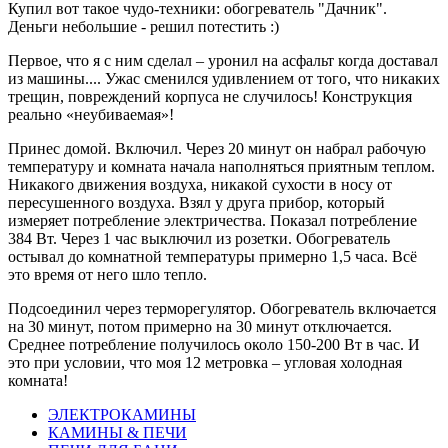
Купил вот такое чудо-техники: обогреватель "Дачник".
Деньги небольшие - решил потестить :)
Первое, что я с ним сделал – уронил на асфальт когда доставал
из машины.... Ужас сменился удивлением от того, что никаких
трещин, повреждений корпуса не случилось! Конструкция
реально «неубиваемая»!
Принес домой. Включил. Через 20 минут он набрал рабочую
температуру и комната начала наполняться приятным теплом.
Никакого движения воздуха, никакой сухости в носу от
пересушенного воздуха. Взял у друга прибор, который
измеряет потребление электричества. Показал потребление
384 Вт. Через 1 час выключил из розетки. Обогреватель
остывал до комнатной температуры примерно 1,5 часа. Всё
это время от него шло тепло.
Подсоединил через терморегулятор. Обогреватель включается
на 30 минут, потом примерно на 30 минут отключается.
Среднее потребление получилось около 150-200 Вт в час. И
это при условии, что моя 12 метровка – угловая холодная
комната!
ЭЛЕКТРОКАМИНЫ
КАМИНЫ & ПЕЧИ