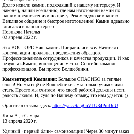
Долго искали камин, подходящий к нашему интерьеру. И
наконец, нашли компанию, где нам изготовили камин по
нашим предпочтениям по цвету. Рекомендую компанию!
Вежливое общение и быстрое изготовление! Камин идеально
вписался в наш интерьер
Новикова Наталья
02 апреля 2022 г.
Это ВОСТОРГ. Наш камин. Понравилось все. Начиная с
консультации продавца, предложения образцов.
Профессионализма сотрудников и качества продукции. И как
результат-Камин, воплощение мечты. Спасибо команде
профессионалов. Вы просто Волшебники.
Комментарий Компании:
Большое СПАСИБО за теплые
слова! Но мы ещё не Волшебники - мы только учимся ими
стать. Просто мы считаем, что своей работой должны нести
радость людям. И, судя по Вашему отзыву, это нам удаётся! ))
Оригинал отзыва здесь:
https://ya.cc/t/_g6nV1U34PmDuU
Лина А., г.Самара
13 апреля 2020 г.
Удачный «первый блин» самоизоляции! Через 30 минут заказ