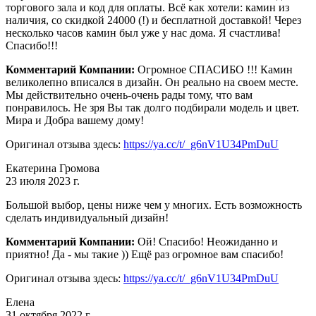
торгового зала и код для оплаты. Всё как хотели: камин из
наличия, со скидкой 24000 (!) и бесплатной доставкой! Через
несколько часов камин был уже у нас дома. Я счастлива!
Спасибо!!!
Комментарий Компании:
Огромное СПАСИБО !!! Камин
великолепно вписался в дизайн. Он реально на своем месте.
Мы действительно очень-очень рады тому, что вам
понравилось. Не зря Вы так долго подбирали модель и цвет.
Мира и Добра вашему дому!
Оригинал отзыва здесь:
https://ya.cc/t/_g6nV1U34PmDuU
Екатерина Громова
23 июля 2023 г.
Большой выбор, цены ниже чем у многих. Есть возможность
сделать индивидуальный дизайн!
Комментарий Компании:
Ой! Спасибо! Неожиданно и
приятно! Да - мы такие )) Ещё раз огромное вам спасибо!
Оригинал отзыва здесь:
https://ya.cc/t/_g6nV1U34PmDuU
Елена
31 октября 2022 г.