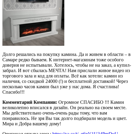
Долго решались на покупку камина. Да и живем в области – в
Самаре редко бываем. К интернет-магазинам тоже особого
доверия не испытывали. Хотелось, чтобы не на заказ, а купил-
забрал. И вот сбылась МЕЧТА! Нам прислали живое видео из
торгового зала и код для оплаты. Всё как хотели: камин из
наличия, со скидкой 24000 (!) и бесплатной доставкой! Через
несколько часов камин был уже у нас дома. Я счастлива!
Спасибо!!!
Комментарий Компании:
Огромное СПАСИБО !!! Камин
великолепно вписался в дизайн. Он реально на своем месте.
Мы действительно очень-очень рады тому, что вам
понравилось. Не зря Вы так долго подбирали модель и цвет.
Мира и Добра вашему дому!
Оригинал отзыва здесь:
https://ya.cc/t/_g6nV1U34PmDuU