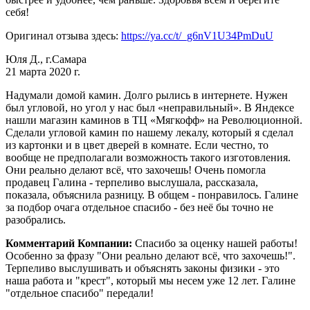
себя!
Оригинал отзыва здесь:
https://ya.cc/t/_g6nV1U34PmDuU
Юля Д., г.Самара
21 марта 2020 г.
Надумали домой камин. Долго рылись в интернете. Нужен
был угловой, но угол у нас был «неправильный». В Яндексе
нашли магазин каминов в ТЦ «Мягкофф» на Революционной.
Сделали угловой камин по нашему лекалу, который я сделал
из картонки и в цвет дверей в комнате. Если честно, то
вообще не предполагали возможность такого изготовления.
Они реально делают всё, что захочешь! Очень помогла
продавец Галина - терпеливо выслушала, рассказала,
показала, объяснила разницу. В общем - понравилось. Галине
за подбор очага отдельное спасибо - без неё бы точно не
разобрались.
Комментарий Компании:
Спасибо за оценку нашей работы!
Особенно за фразу "Они реально делают всё, что захочешь!".
Терпеливо выслушивать и объяснять законы физики - это
наша работа и "крест", который мы несем уже 12 лет. Галине
"отдельное спасибо" передали!