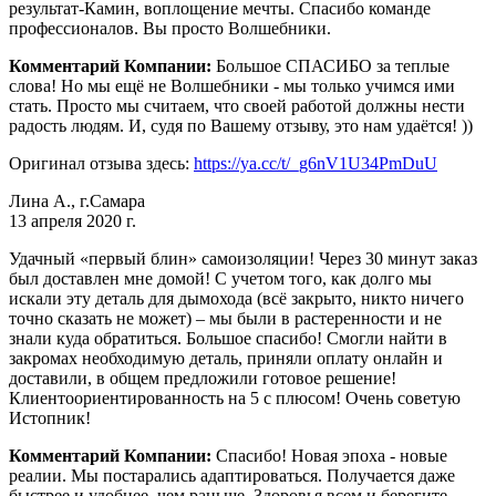
результат-Камин, воплощение мечты. Спасибо команде
профессионалов. Вы просто Волшебники.
Комментарий Компании:
Большое СПАСИБО за теплые
слова! Но мы ещё не Волшебники - мы только учимся ими
стать. Просто мы считаем, что своей работой должны нести
радость людям. И, судя по Вашему отзыву, это нам удаётся! ))
Оригинал отзыва здесь:
https://ya.cc/t/_g6nV1U34PmDuU
Лина А., г.Самара
13 апреля 2020 г.
Удачный «первый блин» самоизоляции! Через 30 минут заказ
был доставлен мне домой! С учетом того, как долго мы
искали эту деталь для дымохода (всё закрыто, никто ничего
точно сказать не может) – мы были в растеренности и не
знали куда обратиться. Большое спасибо! Смогли найти в
закромах необходимую деталь, приняли оплату онлайн и
доставили, в общем предложили готовое решение!
Клиентоориентированность на 5 с плюсом! Очень советую
Истопник!
Комментарий Компании:
Спасибо! Новая эпоха - новые
реалии. Мы постарались адаптироваться. Получается даже
быстрее и удобнее, чем раньше. Здоровья всем и берегите