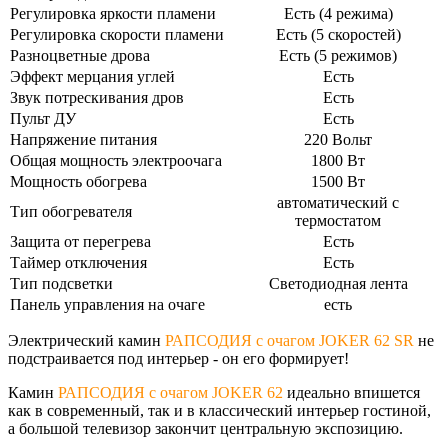
Регулировка яркости пламени
Есть (4 режима)
Регулировка скорости пламени
Есть (5 скоростей)
Разноцветные дрова
Есть (5 режимов)
Эффект мерцания углей
Есть
Звук потрескивания дров
Есть
Пульт ДУ
Есть
Напряжение питания
220 Вольт
Общая мощность электроочага
1800 Вт
Мощность обогрева
1500 Вт
автоматический с
Тип обогревателя
термостатом
Защита от перегрева
Есть
Таймер отключения
Есть
Тип подсветки
Светодиодная лента
Панель управления на очаге
есть
Электрический камин
РАПСОДИЯ с очагом JOKER 62 SR
не
подстраивается под интерьер - он его формирует!
Камин
РАПСОДИЯ с очагом JOKER 62
идеально впишется
как в современный, так и в классический интерьер гостиной,
а большой телевизор закончит центральную экспозицию.