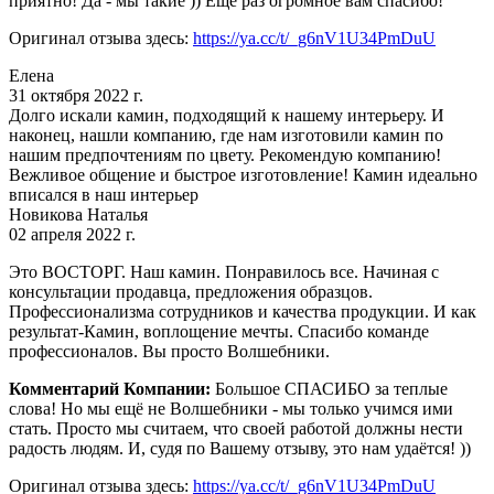
приятно! Да - мы такие )) Ещё раз огромное вам спасибо!
Оригинал отзыва здесь:
https://ya.cc/t/_g6nV1U34PmDuU
Елена
31 октября 2022 г.
Долго искали камин, подходящий к нашему интерьеру. И
наконец, нашли компанию, где нам изготовили камин по
нашим предпочтениям по цвету. Рекомендую компанию!
Вежливое общение и быстрое изготовление! Камин идеально
вписался в наш интерьер
Новикова Наталья
02 апреля 2022 г.
Это ВОСТОРГ. Наш камин. Понравилось все. Начиная с
консультации продавца, предложения образцов.
Профессионализма сотрудников и качества продукции. И как
результат-Камин, воплощение мечты. Спасибо команде
профессионалов. Вы просто Волшебники.
Комментарий Компании:
Большое СПАСИБО за теплые
слова! Но мы ещё не Волшебники - мы только учимся ими
стать. Просто мы считаем, что своей работой должны нести
радость людям. И, судя по Вашему отзыву, это нам удаётся! ))
Оригинал отзыва здесь:
https://ya.cc/t/_g6nV1U34PmDuU