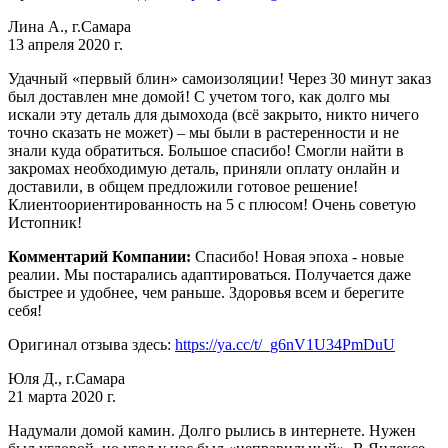
Лина А., г.Самара
13 апреля 2020 г.
Удачный «первый блин» самоизоляции! Через 30 минут заказ
был доставлен мне домой! С учетом того, как долго мы
искали эту деталь для дымохода (всё закрыто, никто ничего
точно сказать не может) – мы были в растеренности и не
знали куда обратиться. Большое спасибо! Смогли найти в
закромах необходимую деталь, приняли оплату онлайн и
доставили, в общем предложили готовое решение!
Клиентоориентированность на 5 с плюсом! Очень советую
Истопник!
Комментарий Компании:
Спасибо! Новая эпоха - новые
реалии. Мы постарались адаптироваться. Получается даже
быстрее и удобнее, чем раньше. Здоровья всем и берегите
себя!
Оригинал отзыва здесь:
https://ya.cc/t/_g6nV1U34PmDuU
Юля Д., г.Самара
21 марта 2020 г.
Надумали домой камин. Долго рылись в интернете. Нужен