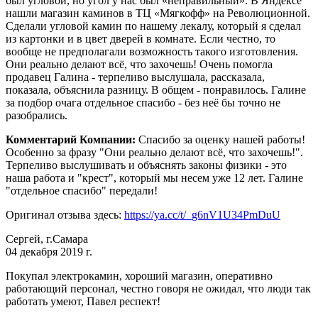
был угловой, но угол у нас был «неправильный». В Яндексе
нашли магазин каминов в ТЦ «Мягкофф» на Революционной.
Сделали угловой камин по нашему лекалу, который я сделал
из картонки и в цвет дверей в комнате. Если честно, то
вообще не предполагали возможность такого изготовления.
Они реально делают всё, что захочешь! Очень помогла
продавец Галина - терпеливо выслушала, рассказала,
показала, объяснила разницу. В общем - понравилось. Галине
за подбор очага отдельное спасибо - без неё бы точно не
разобрались.
Комментарий Компании:
Спасибо за оценку нашей работы!
Особенно за фразу "Они реально делают всё, что захочешь!".
Терпеливо выслушивать и объяснять законы физики - это
наша работа и "крест", который мы несем уже 12 лет. Галине
"отдельное спасибо" передали!
Оригинал отзыва здесь:
https://ya.cc/t/_g6nV1U34PmDuU
Сергей, г.Самара
04 декабря 2019 г.
Покупал электрокамин, хороший магазин, оперативно
работающий персонал, честно говоря не ожидал, что люди так
работать умеют, Павел респект!