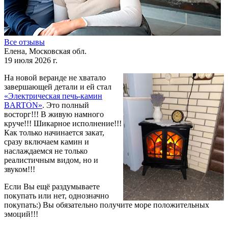
Все отзывы
Елена, Московская обл.
19 июля 2026 г.
На новой веранде не хватало
завершающей детали и ей стал
«Электрическая печь-камин
BARTON»
. Это полный
восторг!!! В живую намного
круче!!! Шикарное исполнение!!!
Как только начинается закат,
сразу включаем камин и
наслаждаемся не только
реалистичным видом, но и
звуком!!!
Если Вы ещё раздумываете
покупать или нет, однозначно
покупать:) Вы обязательно получите море положительных
эмоций!!!