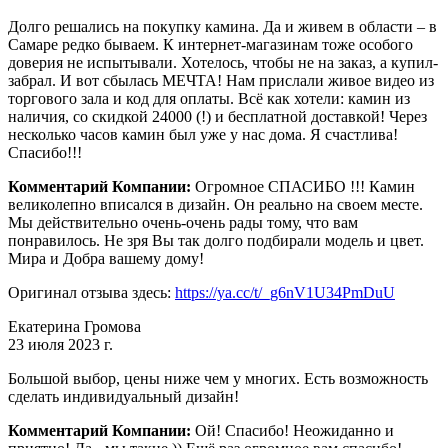
Долго решались на покупку камина. Да и живем в области – в
Самаре редко бываем. К интернет-магазинам тоже особого
доверия не испытывали. Хотелось, чтобы не на заказ, а купил-
забрал. И вот сбылась МЕЧТА! Нам прислали живое видео из
торгового зала и код для оплаты. Всё как хотели: камин из
наличия, со скидкой 24000 (!) и бесплатной доставкой! Через
несколько часов камин был уже у нас дома. Я счастлива!
Спасибо!!!
Комментарий Компании:
Огромное СПАСИБО !!! Камин
великолепно вписался в дизайн. Он реально на своем месте.
Мы действительно очень-очень рады тому, что вам
понравилось. Не зря Вы так долго подбирали модель и цвет.
Мира и Добра вашему дому!
Оригинал отзыва здесь:
https://ya.cc/t/_g6nV1U34PmDuU
Екатерина Громова
23 июля 2023 г.
Большой выбор, цены ниже чем у многих. Есть возможность
сделать индивидуальный дизайн!
Комментарий Компании:
Ой! Спасибо! Неожиданно и