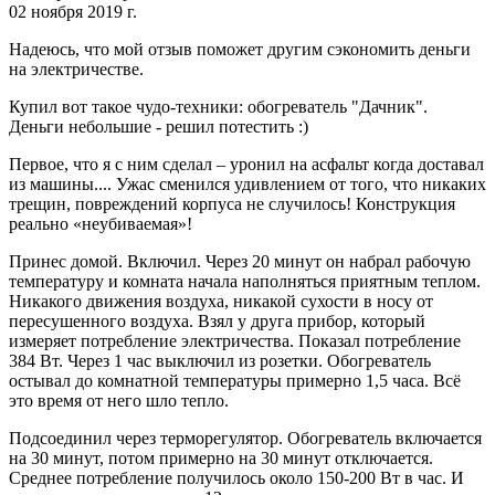
02 ноября 2019 г.
Надеюсь, что мой отзыв поможет другим сэкономить деньги
на электричестве.
Купил вот такое чудо-техники: обогреватель "Дачник".
Деньги небольшие - решил потестить :)
Первое, что я с ним сделал – уронил на асфальт когда доставал
из машины.... Ужас сменился удивлением от того, что никаких
трещин, повреждений корпуса не случилось! Конструкция
реально «неубиваемая»!
Принес домой. Включил. Через 20 минут он набрал рабочую
температуру и комната начала наполняться приятным теплом.
Никакого движения воздуха, никакой сухости в носу от
пересушенного воздуха. Взял у друга прибор, который
измеряет потребление электричества. Показал потребление
384 Вт. Через 1 час выключил из розетки. Обогреватель
остывал до комнатной температуры примерно 1,5 часа. Всё
это время от него шло тепло.
Подсоединил через терморегулятор. Обогреватель включается
на 30 минут, потом примерно на 30 минут отключается.
Среднее потребление получилось около 150-200 Вт в час. И