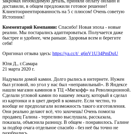
закромах необходимую деталь, приняли оплату онлайн и
доставили, в общем предложили готовое решение!
Клиентоориентированность на 5 с плюсом! Очень советую
Истопник!
Комментарий Компании:
Спасибо! Новая эпоха - новые
реалии. Мы постарались адаптироваться. Получается даже
быстрее и удобнее, чем раньше. Здоровья всем и берегите
себя!
Оригинал отзыва здесь:
https://ya.cc/t/_g6nV1U34PmDuU
Юля Д., г.Самара
21 марта 2020 г.
Надумали домой камин. Долго рылись в интернете. Нужен
был угловой, но угол у нас был «неправильный». В Яндексе
нашли магазин каминов в ТЦ «Мягкофф» на Революционной.
Сделали угловой камин по нашему лекалу, который я сделал
из картонки и в цвет дверей в комнате. Если честно, то
вообще не предполагали возможность такого изготовления.
Они реально делают всё, что захочешь! Очень помогла
продавец Галина - терпеливо выслушала, рассказала,
показала, объяснила разницу. В общем - понравилось. Галине
за подбор очага отдельное спасибо - без неё бы точно не
разобрались.