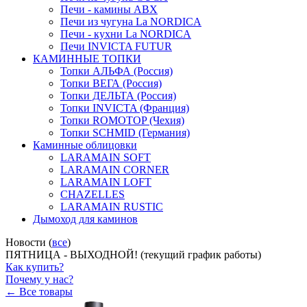
Печи - камины ABX
Печи из чугуна La NORDICA
Печи - кухни La NORDICA
Печи INVICTA FUTUR
КАМИННЫЕ ТОПКИ
Топки АЛЬФА (Россия)
Топки ВЕГА (Россия)
Топки ДЕЛЬТА (Россия)
Топки INVICTA (Франция)
Топки ROMOTOP (Чехия)
Топки SCHMID (Германия)
Каминные облицовки
LARAMAIN SOFT
LARAMAIN CORNER
LARAMAIN LOFT
CHAZELLES
LARAMAIN RUSTIC
Дымоход для каминов
Новости (
все
)
ПЯТНИЦА - ВЫХОДНОЙ! (текущий график работы)
Как купить?
Почему у нас?
← Все товары