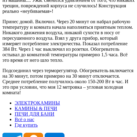
из машины.... Ужас сменился удивлением от того, что никаких
трещин, повреждений корпуса не случилось! Конструкция
реально «неубиваемая»!
Принес домой. Включил. Через 20 минут он набрал рабочую
температуру и комната начала наполняться приятным теплом.
Никакого движения воздуха, никакой сухости в носу от
пересушенного воздуха. Взял у друга прибор, который
измеряет потребление электричества. Показал потребление
384 Вт. Через 1 час выключил из розетки. Обогреватель
остывал до комнатной температуры примерно 1,5 часа. Всё
это время от него шло тепло.
Подсоединил через терморегулятор. Обогреватель включается
на 30 минут, потом примерно на 30 минут отключается.
Среднее потребление получилось около 150-200 Вт в час. И
это при условии, что моя 12 метровка – угловая холодная
комната!
ЭЛЕКТРОКАМИНЫ
КАМИНЫ & ПЕЧИ
ПЕЧИ ДЛЯ БАНИ
Всё о нас
Где купить