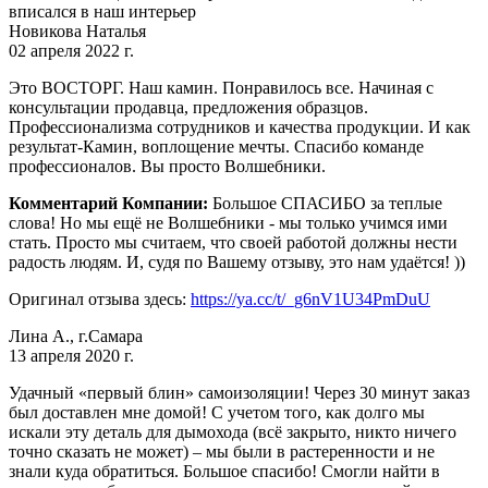
вписался в наш интерьер
Новикова Наталья
02 апреля 2022 г.
Это ВОСТОРГ. Наш камин. Понравилось все. Начиная с
консультации продавца, предложения образцов.
Профессионализма сотрудников и качества продукции. И как
результат-Камин, воплощение мечты. Спасибо команде
профессионалов. Вы просто Волшебники.
Комментарий Компании:
Большое СПАСИБО за теплые
слова! Но мы ещё не Волшебники - мы только учимся ими
стать. Просто мы считаем, что своей работой должны нести
радость людям. И, судя по Вашему отзыву, это нам удаётся! ))
Оригинал отзыва здесь:
https://ya.cc/t/_g6nV1U34PmDuU
Лина А., г.Самара
13 апреля 2020 г.
Удачный «первый блин» самоизоляции! Через 30 минут заказ
был доставлен мне домой! С учетом того, как долго мы
искали эту деталь для дымохода (всё закрыто, никто ничего
точно сказать не может) – мы были в растеренности и не
знали куда обратиться. Большое спасибо! Смогли найти в