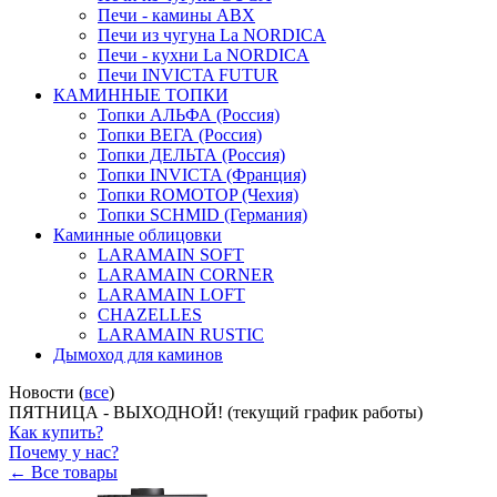
Печи - камины ABX
Печи из чугуна La NORDICA
Печи - кухни La NORDICA
Печи INVICTA FUTUR
КАМИННЫЕ ТОПКИ
Топки АЛЬФА (Россия)
Топки ВЕГА (Россия)
Топки ДЕЛЬТА (Россия)
Топки INVICTA (Франция)
Топки ROMOTOP (Чехия)
Топки SCHMID (Германия)
Каминные облицовки
LARAMAIN SOFT
LARAMAIN CORNER
LARAMAIN LOFT
CHAZELLES
LARAMAIN RUSTIC
Дымоход для каминов
Новости (
все
)
ПЯТНИЦА - ВЫХОДНОЙ! (текущий график работы)
Как купить?
Почему у нас?
← Все товары