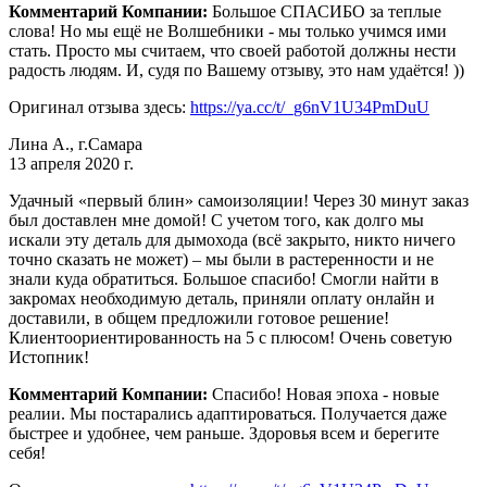
Комментарий Компании:
Большое СПАСИБО за теплые
слова! Но мы ещё не Волшебники - мы только учимся ими
стать. Просто мы считаем, что своей работой должны нести
радость людям. И, судя по Вашему отзыву, это нам удаётся! ))
Оригинал отзыва здесь:
https://ya.cc/t/_g6nV1U34PmDuU
Лина А., г.Самара
13 апреля 2020 г.
Удачный «первый блин» самоизоляции! Через 30 минут заказ
был доставлен мне домой! С учетом того, как долго мы
искали эту деталь для дымохода (всё закрыто, никто ничего
точно сказать не может) – мы были в растеренности и не
знали куда обратиться. Большое спасибо! Смогли найти в
закромах необходимую деталь, приняли оплату онлайн и
доставили, в общем предложили готовое решение!
Клиентоориентированность на 5 с плюсом! Очень советую
Истопник!
Комментарий Компании:
Спасибо! Новая эпоха - новые
реалии. Мы постарались адаптироваться. Получается даже
быстрее и удобнее, чем раньше. Здоровья всем и берегите
себя!