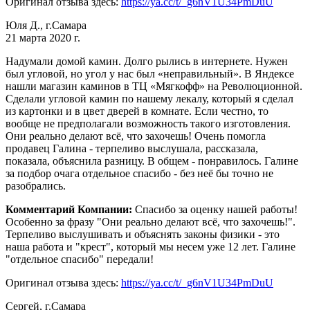
Оригинал отзыва здесь:
https://ya.cc/t/_g6nV1U34PmDuU
Юля Д., г.Самара
21 марта 2020 г.
Надумали домой камин. Долго рылись в интернете. Нужен
был угловой, но угол у нас был «неправильный». В Яндексе
нашли магазин каминов в ТЦ «Мягкофф» на Революционной.
Сделали угловой камин по нашему лекалу, который я сделал
из картонки и в цвет дверей в комнате. Если честно, то
вообще не предполагали возможность такого изготовления.
Они реально делают всё, что захочешь! Очень помогла
продавец Галина - терпеливо выслушала, рассказала,
показала, объяснила разницу. В общем - понравилось. Галине
за подбор очага отдельное спасибо - без неё бы точно не
разобрались.
Комментарий Компании:
Спасибо за оценку нашей работы!
Особенно за фразу "Они реально делают всё, что захочешь!".
Терпеливо выслушивать и объяснять законы физики - это
наша работа и "крест", который мы несем уже 12 лет. Галине
"отдельное спасибо" передали!
Оригинал отзыва здесь:
https://ya.cc/t/_g6nV1U34PmDuU
Сергей, г.Самара