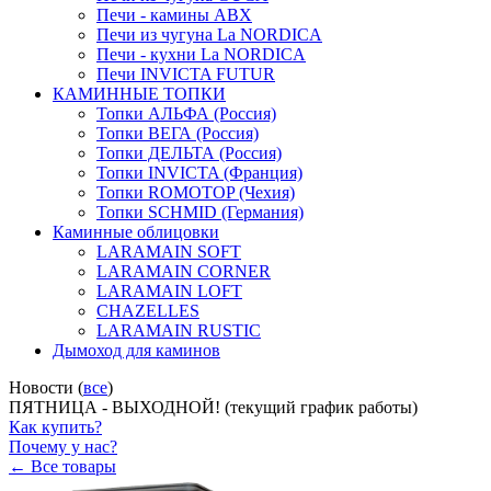
Печи - камины ABX
Печи из чугуна La NORDICA
Печи - кухни La NORDICA
Печи INVICTA FUTUR
КАМИННЫЕ ТОПКИ
Топки АЛЬФА (Россия)
Топки ВЕГА (Россия)
Топки ДЕЛЬТА (Россия)
Топки INVICTA (Франция)
Топки ROMOTOP (Чехия)
Топки SCHMID (Германия)
Каминные облицовки
LARAMAIN SOFT
LARAMAIN CORNER
LARAMAIN LOFT
CHAZELLES
LARAMAIN RUSTIC
Дымоход для каминов
Новости (
все
)
ПЯТНИЦА - ВЫХОДНОЙ! (текущий график работы)
Как купить?
Почему у нас?
← Все товары