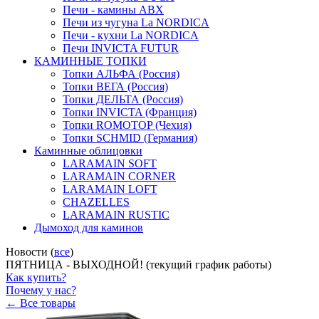
Печи - камины ABX
Печи из чугуна La NORDICA
Печи - кухни La NORDICA
Печи INVICTA FUTUR
КАМИННЫЕ ТОПКИ
Топки АЛЬФА (Россия)
Топки ВЕГА (Россия)
Топки ДЕЛЬТА (Россия)
Топки INVICTA (Франция)
Топки ROMOTOP (Чехия)
Топки SCHMID (Германия)
Каминные облицовки
LARAMAIN SOFT
LARAMAIN CORNER
LARAMAIN LOFT
CHAZELLES
LARAMAIN RUSTIC
Дымоход для каминов
Новости (
все
)
ПЯТНИЦА - ВЫХОДНОЙ! (текущий график работы)
Как купить?
Почему у нас?
← Все товары