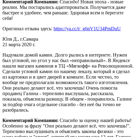
Комментарий Компании:
Спасибо! Новая эпоха - новые
реалии. Мы постарались адаптироваться. Получается даже
быстрее и удобнее, чем раньше. Здоровья всем и берегите
себя!
Оригинал отзыва здесь:
https://ya.cc/t/_g6nV1U34PmDuU
Юля Д., г.Самара
21 марта 2020 г.
Надумали домой камин. Долго рылись в интернете. Нужен
был угловой, но угол у нас был «неправильный». В Яндексе
нашли магазин каминов в ТЦ «Мягкофф» на Революционной.
Сделали угловой камин по нашему лекалу, который я сделал
из картонки и в цвет дверей в комнате. Если честно, то
вообще не предполагали возможность такого изготовления.
Они реально делают всё, что захочешь! Очень помогла
продавец Галина - терпеливо выслушала, рассказала,
показала, объяснила разницу. В общем - понравилось. Галине
за подбор очага отдельное спасибо - без неё бы точно не
разобрались.
Комментарий Компании:
Спасибо за оценку нашей работы!
Особенно за фразу "Они реально делают всё, что захочешь!".
Терпеливо выслушивать и объяснять законы физики - это
наша работа и "крест", который мы несем уже 12 лет. Галине