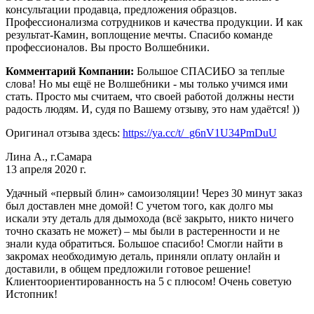
консультации продавца, предложения образцов.
Профессионализма сотрудников и качества продукции. И как
результат-Камин, воплощение мечты. Спасибо команде
профессионалов. Вы просто Волшебники.
Комментарий Компании:
Большое СПАСИБО за теплые
слова! Но мы ещё не Волшебники - мы только учимся ими
стать. Просто мы считаем, что своей работой должны нести
радость людям. И, судя по Вашему отзыву, это нам удаётся! ))
Оригинал отзыва здесь:
https://ya.cc/t/_g6nV1U34PmDuU
Лина А., г.Самара
13 апреля 2020 г.
Удачный «первый блин» самоизоляции! Через 30 минут заказ
был доставлен мне домой! С учетом того, как долго мы
искали эту деталь для дымохода (всё закрыто, никто ничего
точно сказать не может) – мы были в растеренности и не
знали куда обратиться. Большое спасибо! Смогли найти в
закромах необходимую деталь, приняли оплату онлайн и
доставили, в общем предложили готовое решение!
Клиентоориентированность на 5 с плюсом! Очень советую
Истопник!