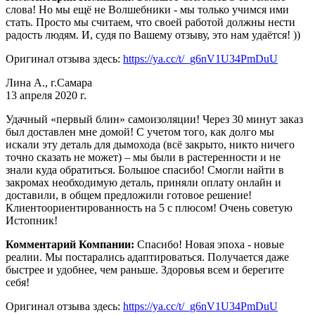
слова! Но мы ещё не Волшебники - мы только учимся ими
стать. Просто мы считаем, что своей работой должны нести
радость людям. И, судя по Вашему отзыву, это нам удаётся! ))
Оригинал отзыва здесь:
https://ya.cc/t/_g6nV1U34PmDuU
Лина А., г.Самара
13 апреля 2020 г.
Удачный «первый блин» самоизоляции! Через 30 минут заказ
был доставлен мне домой! С учетом того, как долго мы
искали эту деталь для дымохода (всё закрыто, никто ничего
точно сказать не может) – мы были в растеренности и не
знали куда обратиться. Большое спасибо! Смогли найти в
закромах необходимую деталь, приняли оплату онлайн и
доставили, в общем предложили готовое решение!
Клиентоориентированность на 5 с плюсом! Очень советую
Истопник!
Комментарий Компании:
Спасибо! Новая эпоха - новые
реалии. Мы постарались адаптироваться. Получается даже
быстрее и удобнее, чем раньше. Здоровья всем и берегите
себя!
Оригинал отзыва здесь:
https://ya.cc/t/_g6nV1U34PmDuU