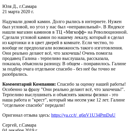
Юля Д., г.Самара
21 марта 2020 г.
Надумали домой камин. Долго рылись в интернете. Нужен
был угловой, но угол у нас был «неправильный». В Яндексе
нашли магазин каминов в ТЦ «Мягкофф» на Революционной.
Сделали угловой камин по нашему лекалу, который я сделал
из картонки и в цвет дверей в комнате. Если честно, то
вообще не предполагали возможность такого изготовления.
Они реально делают всё, что захочешь! Очень помогла
продавец Галина - терпеливо выслушала, рассказала,
показала, объяснила разницу. В общем - понравилось. Галине
за подбор очага отдельное спасибо - без неё бы точно не
разобрались.
Комментарий Компании:
Спасибо за оценку нашей работы!
Особенно за фразу "Они реально делают всё, что захочешь!".
Терпеливо выслушивать и объяснять законы физики - это
наша работа и "крест", который мы несем уже 12 лет. Галине
"отдельное спасибо" передали!
Оригинал отзыва здесь:
https://ya.cc/t/_g6nV1U34PmDuU
Сергей, г.Самара
04 декабря 2019 г.