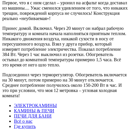
Первое, что я с ним сделал – уронил на асфальт когда доставал
из машины.... Ужас сменился удивлением от того, что никаких
трещин, повреждений корпуса не случилось! Конструкция
реально «неубиваемая»!
Принес домой. Включил. Через 20 минут он набрал рабочую
температуру и комната начала наполняться приятным теплом.
Никакого движения воздуха, никакой сухости в носу от
пересушенного воздуха. Взял у друга прибор, который
измеряет потребление электричества. Показал потребление
384 Вт. Через 1 час выключил из розетки. Обогреватель
остывал до комнатной температуры примерно 1,5 часа. Всё
это время от него шло тепло.
Подсоединил через терморегулятор. Обогреватель включается
на 30 минут, потом примерно на 30 минут отключается.
Среднее потребление получилось около 150-200 Вт в час. И
это при условии, что моя 12 метровка – угловая холодная
комната!
ЭЛЕКТРОКАМИНЫ
КАМИНЫ & ПЕЧИ
ПЕЧИ ДЛЯ БАНИ
Всё о нас
Где купить