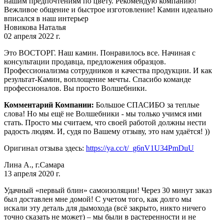
нашим предпочтениям по цвету. Рекомендую компанию!
Вежливое общение и быстрое изготовление! Камин идеально
вписался в наш интерьер
Новикова Наталья
02 апреля 2022 г.
Это ВОСТОРГ. Наш камин. Понравилось все. Начиная с
консультации продавца, предложения образцов.
Профессионализма сотрудников и качества продукции. И как
результат-Камин, воплощение мечты. Спасибо команде
профессионалов. Вы просто Волшебники.
Комментарий Компании:
Большое СПАСИБО за теплые
слова! Но мы ещё не Волшебники - мы только учимся ими
стать. Просто мы считаем, что своей работой должны нести
радость людям. И, судя по Вашему отзыву, это нам удаётся! ))
Оригинал отзыва здесь:
https://ya.cc/t/_g6nV1U34PmDuU
Лина А., г.Самара
13 апреля 2020 г.
Удачный «первый блин» самоизоляции! Через 30 минут заказ
был доставлен мне домой! С учетом того, как долго мы
искали эту деталь для дымохода (всё закрыто, никто ничего
точно сказать не может) – мы были в растеренности и не