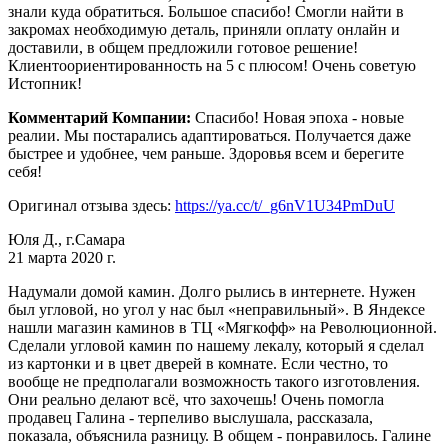
знали куда обратиться. Большое спасибо! Смогли найти в
закромах необходимую деталь, приняли оплату онлайн и
доставили, в общем предложили готовое решение!
Клиентоориентированность на 5 с плюсом! Очень советую
Истопник!
Комментарий Компании:
Спасибо! Новая эпоха - новые
реалии. Мы постарались адаптироваться. Получается даже
быстрее и удобнее, чем раньше. Здоровья всем и берегите
себя!
Оригинал отзыва здесь:
https://ya.cc/t/_g6nV1U34PmDuU
Юля Д., г.Самара
21 марта 2020 г.
Надумали домой камин. Долго рылись в интернете. Нужен
был угловой, но угол у нас был «неправильный». В Яндексе
нашли магазин каминов в ТЦ «Мягкофф» на Революционной.
Сделали угловой камин по нашему лекалу, который я сделал
из картонки и в цвет дверей в комнате. Если честно, то
вообще не предполагали возможность такого изготовления.
Они реально делают всё, что захочешь! Очень помогла
продавец Галина - терпеливо выслушала, рассказала,
показала, объяснила разницу. В общем - понравилось. Галине