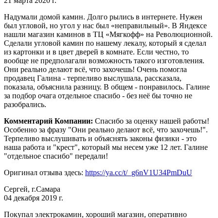
21 марта 2020 г.
Надумали домой камин. Долго рылись в интернете. Нужен
был угловой, но угол у нас был «неправильный». В Яндексе
нашли магазин каминов в ТЦ «Мягкофф» на Революционной.
Сделали угловой камин по нашему лекалу, который я сделал
из картонки и в цвет дверей в комнате. Если честно, то
вообще не предполагали возможность такого изготовления.
Они реально делают всё, что захочешь! Очень помогла
продавец Галина - терпеливо выслушала, рассказала,
показала, объяснила разницу. В общем - понравилось. Галине
за подбор очага отдельное спасибо - без неё бы точно не
разобрались.
Комментарий Компании:
Спасибо за оценку нашей работы!
Особенно за фразу "Они реально делают всё, что захочешь!".
Терпеливо выслушивать и объяснять законы физики - это
наша работа и "крест", который мы несем уже 12 лет. Галине
"отдельное спасибо" передали!
Оригинал отзыва здесь:
https://ya.cc/t/_g6nV1U34PmDuU
Сергей, г.Самара
04 декабря 2019 г.
Покупал электрокамин, хороший магазин, оперативно