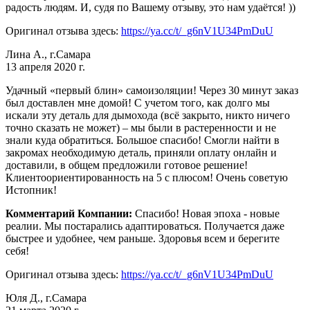
радость людям. И, судя по Вашему отзыву, это нам удаётся! ))
Оригинал отзыва здесь:
https://ya.cc/t/_g6nV1U34PmDuU
Лина А., г.Самара
13 апреля 2020 г.
Удачный «первый блин» самоизоляции! Через 30 минут заказ
был доставлен мне домой! С учетом того, как долго мы
искали эту деталь для дымохода (всё закрыто, никто ничего
точно сказать не может) – мы были в растеренности и не
знали куда обратиться. Большое спасибо! Смогли найти в
закромах необходимую деталь, приняли оплату онлайн и
доставили, в общем предложили готовое решение!
Клиентоориентированность на 5 с плюсом! Очень советую
Истопник!
Комментарий Компании:
Спасибо! Новая эпоха - новые
реалии. Мы постарались адаптироваться. Получается даже
быстрее и удобнее, чем раньше. Здоровья всем и берегите
себя!
Оригинал отзыва здесь:
https://ya.cc/t/_g6nV1U34PmDuU
Юля Д., г.Самара