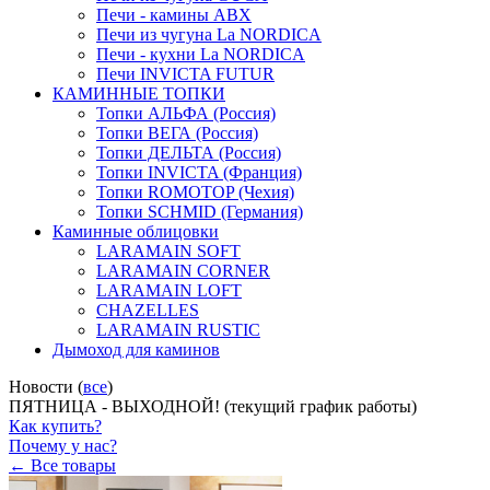
Печи - камины ABX
Печи из чугуна La NORDICA
Печи - кухни La NORDICA
Печи INVICTA FUTUR
КАМИННЫЕ ТОПКИ
Топки АЛЬФА (Россия)
Топки ВЕГА (Россия)
Топки ДЕЛЬТА (Россия)
Топки INVICTA (Франция)
Топки ROMOTOP (Чехия)
Топки SCHMID (Германия)
Каминные облицовки
LARAMAIN SOFT
LARAMAIN CORNER
LARAMAIN LOFT
CHAZELLES
LARAMAIN RUSTIC
Дымоход для каминов
Новости (
все
)
ПЯТНИЦА - ВЫХОДНОЙ! (текущий график работы)
Как купить?
Почему у нас?
← Все товары