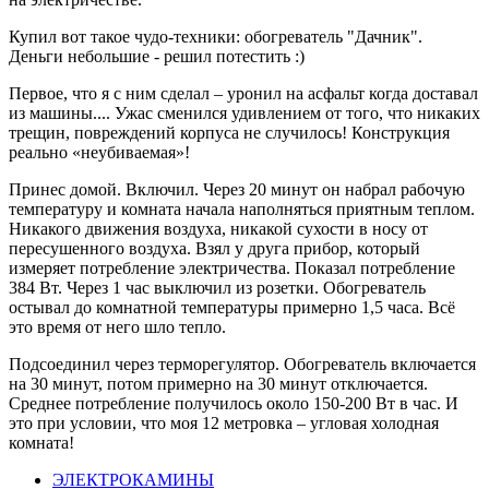
Купил вот такое чудо-техники: обогреватель "Дачник".
Деньги небольшие - решил потестить :)
Первое, что я с ним сделал – уронил на асфальт когда доставал
из машины.... Ужас сменился удивлением от того, что никаких
трещин, повреждений корпуса не случилось! Конструкция
реально «неубиваемая»!
Принес домой. Включил. Через 20 минут он набрал рабочую
температуру и комната начала наполняться приятным теплом.
Никакого движения воздуха, никакой сухости в носу от
пересушенного воздуха. Взял у друга прибор, который
измеряет потребление электричества. Показал потребление
384 Вт. Через 1 час выключил из розетки. Обогреватель
остывал до комнатной температуры примерно 1,5 часа. Всё
это время от него шло тепло.
Подсоединил через терморегулятор. Обогреватель включается
на 30 минут, потом примерно на 30 минут отключается.
Среднее потребление получилось около 150-200 Вт в час. И
это при условии, что моя 12 метровка – угловая холодная
комната!
ЭЛЕКТРОКАМИНЫ