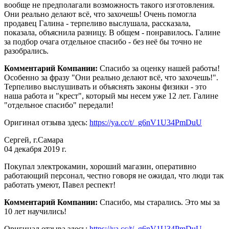
вообще не предполагали возможность такого изготовления.
Они реально делают всё, что захочешь! Очень помогла
продавец Галина - терпеливо выслушала, рассказала,
показала, объяснила разницу. В общем - понравилось. Галине
за подбор очага отдельное спасибо - без неё бы точно не
разобрались.
Комментарий Компании:
Спасибо за оценку нашей работы!
Особенно за фразу "Они реально делают всё, что захочешь!".
Терпеливо выслушивать и объяснять законы физики - это
наша работа и "крест", который мы несем уже 12 лет. Галине
"отдельное спасибо" передали!
Оригинал отзыва здесь:
https://ya.cc/t/_g6nV1U34PmDuU
Сергей, г.Самара
04 декабря 2019 г.
Покупал электрокамин, хороший магазин, оперативно
работающий персонал, честно говоря не ожидал, что люди так
работать умеют, Павел респект!
Комментарий Компании:
Спасибо, мы старались. Это мы за
10 лет научились!
Оригинал отзыва здесь:
https://ya.cc/t/_g6nV1U34PmDuU