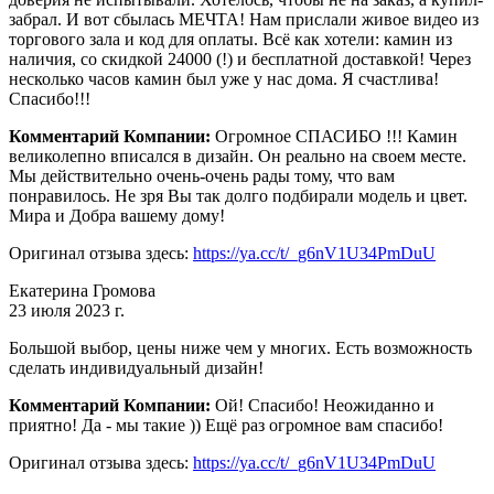
забрал. И вот сбылась МЕЧТА! Нам прислали живое видео из
торгового зала и код для оплаты. Всё как хотели: камин из
наличия, со скидкой 24000 (!) и бесплатной доставкой! Через
несколько часов камин был уже у нас дома. Я счастлива!
Спасибо!!!
Комментарий Компании:
Огромное СПАСИБО !!! Камин
великолепно вписался в дизайн. Он реально на своем месте.
Мы действительно очень-очень рады тому, что вам
понравилось. Не зря Вы так долго подбирали модель и цвет.
Мира и Добра вашему дому!
Оригинал отзыва здесь:
https://ya.cc/t/_g6nV1U34PmDuU
Екатерина Громова
23 июля 2023 г.
Большой выбор, цены ниже чем у многих. Есть возможность
сделать индивидуальный дизайн!
Комментарий Компании:
Ой! Спасибо! Неожиданно и
приятно! Да - мы такие )) Ещё раз огромное вам спасибо!
Оригинал отзыва здесь:
https://ya.cc/t/_g6nV1U34PmDuU