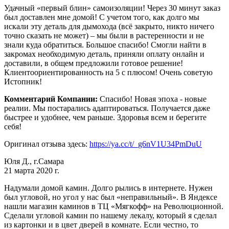
Удачный «первый блин» самоизоляции! Через 30 минут заказ
был доставлен мне домой! С учетом того, как долго мы
искали эту деталь для дымохода (всё закрыто, никто ничего
точно сказать не может) – мы были в растеренности и не
знали куда обратиться. Большое спасибо! Смогли найти в
закромах необходимую деталь, приняли оплату онлайн и
доставили, в общем предложили готовое решение!
Клиентоориентированность на 5 с плюсом! Очень советую
Истопник!
Комментарий Компании:
Спасибо! Новая эпоха - новые
реалии. Мы постарались адаптироваться. Получается даже
быстрее и удобнее, чем раньше. Здоровья всем и берегите
себя!
Оригинал отзыва здесь:
https://ya.cc/t/_g6nV1U34PmDuU
Юля Д., г.Самара
21 марта 2020 г.
Надумали домой камин. Долго рылись в интернете. Нужен
был угловой, но угол у нас был «неправильный». В Яндексе
нашли магазин каминов в ТЦ «Мягкофф» на Революционной.
Сделали угловой камин по нашему лекалу, который я сделал
из картонки и в цвет дверей в комнате. Если честно, то