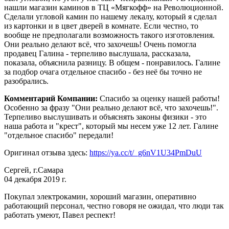
нашли магазин каминов в ТЦ «Мягкофф» на Революционной.
Сделали угловой камин по нашему лекалу, который я сделал
из картонки и в цвет дверей в комнате. Если честно, то
вообще не предполагали возможность такого изготовления.
Они реально делают всё, что захочешь! Очень помогла
продавец Галина - терпеливо выслушала, рассказала,
показала, объяснила разницу. В общем - понравилось. Галине
за подбор очага отдельное спасибо - без неё бы точно не
разобрались.
Комментарий Компании:
Спасибо за оценку нашей работы!
Особенно за фразу "Они реально делают всё, что захочешь!".
Терпеливо выслушивать и объяснять законы физики - это
наша работа и "крест", который мы несем уже 12 лет. Галине
"отдельное спасибо" передали!
Оригинал отзыва здесь:
https://ya.cc/t/_g6nV1U34PmDuU
Сергей, г.Самара
04 декабря 2019 г.
Покупал электрокамин, хороший магазин, оперативно
работающий персонал, честно говоря не ожидал, что люди так
работать умеют, Павел респект!