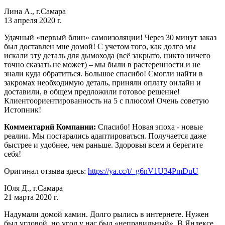
Лина А., г.Самара
13 апреля 2020 г.
Удачный «первый блин» самоизоляции! Через 30 минут заказ
был доставлен мне домой! С учетом того, как долго мы
искали эту деталь для дымохода (всё закрыто, никто ничего
точно сказать не может) – мы были в растеренности и не
знали куда обратиться. Большое спасибо! Смогли найти в
закромах необходимую деталь, приняли оплату онлайн и
доставили, в общем предложили готовое решение!
Клиентоориентированность на 5 с плюсом! Очень советую
Истопник!
Комментарий Компании:
Спасибо! Новая эпоха - новые
реалии. Мы постарались адаптироваться. Получается даже
быстрее и удобнее, чем раньше. Здоровья всем и берегите
себя!
Оригинал отзыва здесь:
https://ya.cc/t/_g6nV1U34PmDuU
Юля Д., г.Самара
21 марта 2020 г.
Надумали домой камин. Долго рылись в интернете. Нужен
был угловой, но угол у нас был «неправильный». В Яндексе