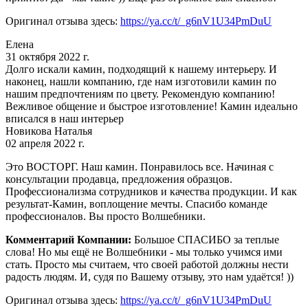
Оригинал отзыва здесь:
https://ya.cc/t/_g6nV1U34PmDuU
Елена
31 октября 2022 г.
Долго искали камин, подходящий к нашему интерьеру. И
наконец, нашли компанию, где нам изготовили камин по
нашим предпочтениям по цвету. Рекомендую компанию!
Вежливое общение и быстрое изготовление! Камин идеально
вписался в наш интерьер
Новикова Наталья
02 апреля 2022 г.
Это ВОСТОРГ. Наш камин. Понравилось все. Начиная с
консультации продавца, предложения образцов.
Профессионализма сотрудников и качества продукции. И как
результат-Камин, воплощение мечты. Спасибо команде
профессионалов. Вы просто Волшебники.
Комментарий Компании:
Большое СПАСИБО за теплые
слова! Но мы ещё не Волшебники - мы только учимся ими
стать. Просто мы считаем, что своей работой должны нести
радость людям. И, судя по Вашему отзыву, это нам удаётся! ))
Оригинал отзыва здесь:
https://ya.cc/t/_g6nV1U34PmDuU