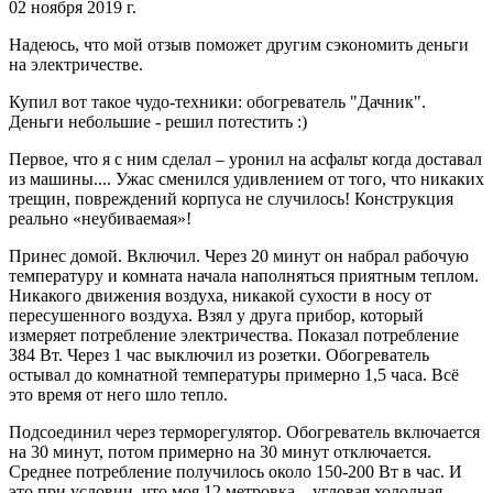
02 ноября 2019 г.
Надеюсь, что мой отзыв поможет другим сэкономить деньги
на электричестве.
Купил вот такое чудо-техники: обогреватель "Дачник".
Деньги небольшие - решил потестить :)
Первое, что я с ним сделал – уронил на асфальт когда доставал
из машины.... Ужас сменился удивлением от того, что никаких
трещин, повреждений корпуса не случилось! Конструкция
реально «неубиваемая»!
Принес домой. Включил. Через 20 минут он набрал рабочую
температуру и комната начала наполняться приятным теплом.
Никакого движения воздуха, никакой сухости в носу от
пересушенного воздуха. Взял у друга прибор, который
измеряет потребление электричества. Показал потребление
384 Вт. Через 1 час выключил из розетки. Обогреватель
остывал до комнатной температуры примерно 1,5 часа. Всё
это время от него шло тепло.
Подсоединил через терморегулятор. Обогреватель включается
на 30 минут, потом примерно на 30 минут отключается.
Среднее потребление получилось около 150-200 Вт в час. И
это при условии, что моя 12 метровка – угловая холодная