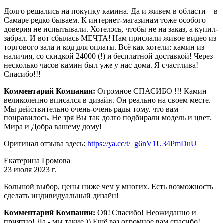
Долго решались на покупку камина. Да и живем в области – в
Самаре редко бываем. К интернет-магазинам тоже особого
доверия не испытывали. Хотелось, чтобы не на заказ, а купил-
забрал. И вот сбылась МЕЧТА! Нам прислали живое видео из
торгового зала и код для оплаты. Всё как хотели: камин из
наличия, со скидкой 24000 (!) и бесплатной доставкой! Через
несколько часов камин был уже у нас дома. Я счастлива!
Спасибо!!!
Комментарий Компании:
Огромное СПАСИБО !!! Камин
великолепно вписался в дизайн. Он реально на своем месте.
Мы действительно очень-очень рады тому, что вам
понравилось. Не зря Вы так долго подбирали модель и цвет.
Мира и Добра вашему дому!
Оригинал отзыва здесь:
https://ya.cc/t/_g6nV1U34PmDuU
Екатерина Громова
23 июля 2023 г.
Большой выбор, цены ниже чем у многих. Есть возможность
сделать индивидуальный дизайн!
Комментарий Компании:
Ой! Спасибо! Неожиданно и
приятно! Да - мы такие )) Ещё раз огромное вам спасибо!