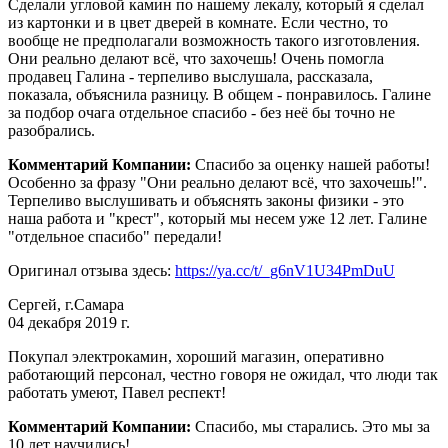
Сделали угловой камин по нашему лекалу, который я сделал
из картонки и в цвет дверей в комнате. Если честно, то
вообще не предполагали возможность такого изготовления.
Они реально делают всё, что захочешь! Очень помогла
продавец Галина - терпеливо выслушала, рассказала,
показала, объяснила разницу. В общем - понравилось. Галине
за подбор очага отдельное спасибо - без неё бы точно не
разобрались.
Комментарий Компании:
Спасибо за оценку нашей работы!
Особенно за фразу "Они реально делают всё, что захочешь!".
Терпеливо выслушивать и объяснять законы физики - это
наша работа и "крест", который мы несем уже 12 лет. Галине
"отдельное спасибо" передали!
Оригинал отзыва здесь:
https://ya.cc/t/_g6nV1U34PmDuU
Сергей, г.Самара
04 декабря 2019 г.
Покупал электрокамин, хороший магазин, оперативно
работающий персонал, честно говоря не ожидал, что люди так
работать умеют, Павел респект!
Комментарий Компании:
Спасибо, мы старались. Это мы за
10 лет научились!