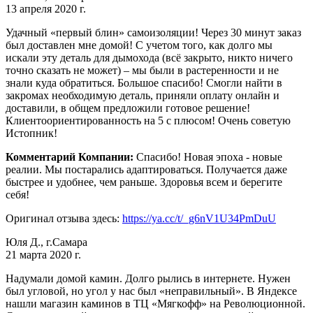
13 апреля 2020 г.
Удачный «первый блин» самоизоляции! Через 30 минут заказ
был доставлен мне домой! С учетом того, как долго мы
искали эту деталь для дымохода (всё закрыто, никто ничего
точно сказать не может) – мы были в растеренности и не
знали куда обратиться. Большое спасибо! Смогли найти в
закромах необходимую деталь, приняли оплату онлайн и
доставили, в общем предложили готовое решение!
Клиентоориентированность на 5 с плюсом! Очень советую
Истопник!
Комментарий Компании:
Спасибо! Новая эпоха - новые
реалии. Мы постарались адаптироваться. Получается даже
быстрее и удобнее, чем раньше. Здоровья всем и берегите
себя!
Оригинал отзыва здесь:
https://ya.cc/t/_g6nV1U34PmDuU
Юля Д., г.Самара
21 марта 2020 г.
Надумали домой камин. Долго рылись в интернете. Нужен
был угловой, но угол у нас был «неправильный». В Яндексе
нашли магазин каминов в ТЦ «Мягкофф» на Революционной.