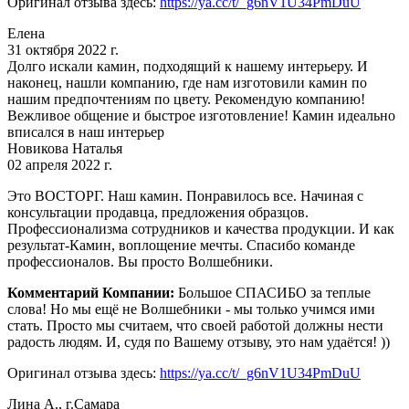
Оригинал отзыва здесь:
https://ya.cc/t/_g6nV1U34PmDuU
Елена
31 октября 2022 г.
Долго искали камин, подходящий к нашему интерьеру. И
наконец, нашли компанию, где нам изготовили камин по
нашим предпочтениям по цвету. Рекомендую компанию!
Вежливое общение и быстрое изготовление! Камин идеально
вписался в наш интерьер
Новикова Наталья
02 апреля 2022 г.
Это ВОСТОРГ. Наш камин. Понравилось все. Начиная с
консультации продавца, предложения образцов.
Профессионализма сотрудников и качества продукции. И как
результат-Камин, воплощение мечты. Спасибо команде
профессионалов. Вы просто Волшебники.
Комментарий Компании:
Большое СПАСИБО за теплые
слова! Но мы ещё не Волшебники - мы только учимся ими
стать. Просто мы считаем, что своей работой должны нести
радость людям. И, судя по Вашему отзыву, это нам удаётся! ))
Оригинал отзыва здесь:
https://ya.cc/t/_g6nV1U34PmDuU
Лина А., г.Самара