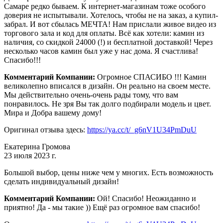
Самаре редко бываем. К интернет-магазинам тоже особого
доверия не испытывали. Хотелось, чтобы не на заказ, а купил-
забрал. И вот сбылась МЕЧТА! Нам прислали живое видео из
торгового зала и код для оплаты. Всё как хотели: камин из
наличия, со скидкой 24000 (!) и бесплатной доставкой! Через
несколько часов камин был уже у нас дома. Я счастлива!
Спасибо!!!
Комментарий Компании:
Огромное СПАСИБО !!! Камин
великолепно вписался в дизайн. Он реально на своем месте.
Мы действительно очень-очень рады тому, что вам
понравилось. Не зря Вы так долго подбирали модель и цвет.
Мира и Добра вашему дому!
Оригинал отзыва здесь:
https://ya.cc/t/_g6nV1U34PmDuU
Екатерина Громова
23 июля 2023 г.
Большой выбор, цены ниже чем у многих. Есть возможность
сделать индивидуальный дизайн!
Комментарий Компании:
Ой! Спасибо! Неожиданно и
приятно! Да - мы такие )) Ещё раз огромное вам спасибо!