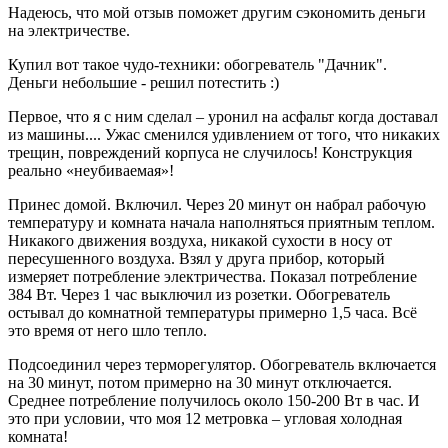
Надеюсь, что мой отзыв поможет другим сэкономить деньги
на электричестве.
Купил вот такое чудо-техники: обогреватель "Дачник".
Деньги небольшие - решил потестить :)
Первое, что я с ним сделал – уронил на асфальт когда доставал
из машины.... Ужас сменился удивлением от того, что никаких
трещин, повреждений корпуса не случилось! Конструкция
реально «неубиваемая»!
Принес домой. Включил. Через 20 минут он набрал рабочую
температуру и комната начала наполняться приятным теплом.
Никакого движения воздуха, никакой сухости в носу от
пересушенного воздуха. Взял у друга прибор, который
измеряет потребление электричества. Показал потребление
384 Вт. Через 1 час выключил из розетки. Обогреватель
остывал до комнатной температуры примерно 1,5 часа. Всё
это время от него шло тепло.
Подсоединил через терморегулятор. Обогреватель включается
на 30 минут, потом примерно на 30 минут отключается.
Среднее потребление получилось около 150-200 Вт в час. И
это при условии, что моя 12 метровка – угловая холодная
комната!