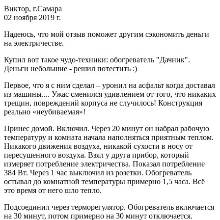
Виктор, г.Самара
02 ноября 2019 г.
Надеюсь, что мой отзыв поможет другим сэкономить деньги
на электричестве.
Купил вот такое чудо-техники: обогреватель "Дачник".
Деньги небольшие - решил потестить :)
Первое, что я с ним сделал – уронил на асфальт когда доставал
из машины.... Ужас сменился удивлением от того, что никаких
трещин, повреждений корпуса не случилось! Конструкция
реально «неубиваемая»!
Принес домой. Включил. Через 20 минут он набрал рабочую
температуру и комната начала наполняться приятным теплом.
Никакого движения воздуха, никакой сухости в носу от
пересушенного воздуха. Взял у друга прибор, который
измеряет потребление электричества. Показал потребление
384 Вт. Через 1 час выключил из розетки. Обогреватель
остывал до комнатной температуры примерно 1,5 часа. Всё
это время от него шло тепло.
Подсоединил через терморегулятор. Обогреватель включается
на 30 минут, потом примерно на 30 минут отключается.