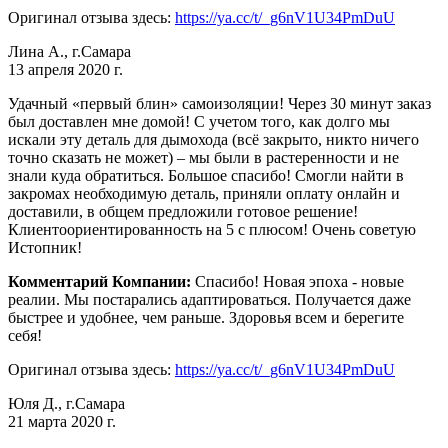
Оригинал отзыва здесь:
https://ya.cc/t/_g6nV1U34PmDuU
Лина А., г.Самара
13 апреля 2020 г.
Удачный «первый блин» самоизоляции! Через 30 минут заказ
был доставлен мне домой! С учетом того, как долго мы
искали эту деталь для дымохода (всё закрыто, никто ничего
точно сказать не может) – мы были в растеренности и не
знали куда обратиться. Большое спасибо! Смогли найти в
закромах необходимую деталь, приняли оплату онлайн и
доставили, в общем предложили готовое решение!
Клиентоориентированность на 5 с плюсом! Очень советую
Истопник!
Комментарий Компании:
Спасибо! Новая эпоха - новые
реалии. Мы постарались адаптироваться. Получается даже
быстрее и удобнее, чем раньше. Здоровья всем и берегите
себя!
Оригинал отзыва здесь:
https://ya.cc/t/_g6nV1U34PmDuU
Юля Д., г.Самара
21 марта 2020 г.