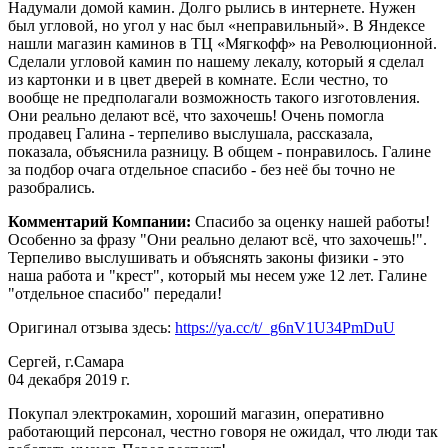
Надумали домой камин. Долго рылись в интернете. Нужен
был угловой, но угол у нас был «неправильный». В Яндексе
нашли магазин каминов в ТЦ «Мягкофф» на Революционной.
Сделали угловой камин по нашему лекалу, который я сделал
из картонки и в цвет дверей в комнате. Если честно, то
вообще не предполагали возможность такого изготовления.
Они реально делают всё, что захочешь! Очень помогла
продавец Галина - терпеливо выслушала, рассказала,
показала, объяснила разницу. В общем - понравилось. Галине
за подбор очага отдельное спасибо - без неё бы точно не
разобрались.
Комментарий Компании:
Спасибо за оценку нашей работы!
Особенно за фразу "Они реально делают всё, что захочешь!".
Терпеливо выслушивать и объяснять законы физики - это
наша работа и "крест", который мы несем уже 12 лет. Галине
"отдельное спасибо" передали!
Оригинал отзыва здесь:
https://ya.cc/t/_g6nV1U34PmDuU
Сергей, г.Самара
04 декабря 2019 г.
Покупал электрокамин, хороший магазин, оперативно
работающий персонал, честно говоря не ожидал, что люди так