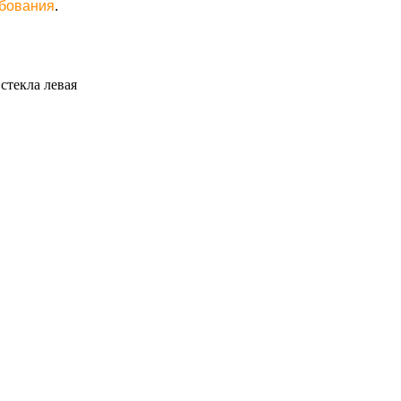
ебования
.
стекла левая