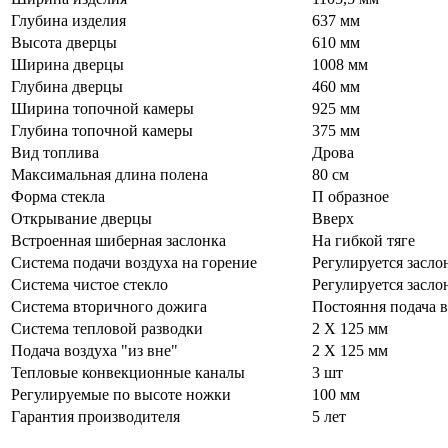
Глубина изделия
637 мм
Высота дверцы
610 мм
Ширина дверцы
1008 мм
Глубина дверцы
460 мм
Ширина топочной камеры
925 мм
Глубина топочной камеры
375 мм
Вид топлива
Дрова
Максимальная длина полена
80 см
Форма стекла
П образное
Открывание дверцы
Вверх
Встроенная шиберная заслонка
На гибкой тяге
Система подачи воздуха на горение
Регулируется засло
Система чистое стекло
Регулируется засло
Система вторичного дожига
Постояння подача в
Система тепловой разводки
2 Х 125 мм
Подача воздуха "из вне"
2 Х 125 мм
Тепловые конвекционные каналы
3 шт
Регулируемые по высоте ножки
100 мм
Гарантия производителя
5 лет