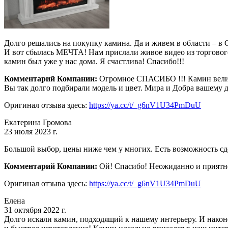
Долго решались на покупку камина. Да и живем в области – в С
И вот сбылась МЕЧТА! Нам прислали живое видео из торгового з
камин был уже у нас дома. Я счастлива! Спасибо!!!
Комментарий Компании:
Огромное СПАСИБО !!! Камин велико
Вы так долго подбирали модель и цвет. Мира и Добра вашему 
Оригинал отзыва здесь:
https://ya.cc/t/_g6nV1U34PmDuU
Екатерина Громова
23 июля 2023 г.
Большой выбор, цены ниже чем у многих. Есть возможность с
Комментарий Компании:
Ой! Спасибо! Неожиданно и приятно!
Оригинал отзыва здесь:
https://ya.cc/t/_g6nV1U34PmDuU
Елена
31 октября 2022 г.
Долго искали камин, подходящий к нашему интерьеру. И нако