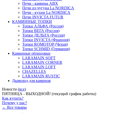
Печи - камины ABX
Печи из чугуна La NORDICA
Печи - кухни La NORDICA
Печи INVICTA FUTUR
КАМИННЫЕ ТОПКИ
Топки АЛЬФА (Россия)
Топки ВЕГА (Россия)
Топки ДЕЛЬТА (Россия)
Топки INVICTA (Франция)
Топки ROMOTOP (Чехия)
Топки SCHMID (Германия)
Каминные облицовки
LARAMAIN SOFT
LARAMAIN CORNER
LARAMAIN LOFT
CHAZELLES
LARAMAIN RUSTIC
Дымоход для каминов
Новости (
все
)
ПЯТНИЦА - ВЫХОДНОЙ! (текущий график работы)
Как купить?
Почему у нас?
← Все товары