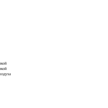
нкой
нкой
оздуха