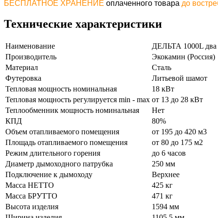
БЕСПЛАТНОЕ ХРАНЕНИЕ
оплаченного товара
до востр
Технические характеристики
Наименование
ДЕЛЬТА 1000L два 
Производитель
Экокамин (Россия)
Материал
Сталь
Футеровка
Литьевой шамот
Тепловая мощность номинальная
18 кВт
Тепловая мощность регулируется min - max
от 13 до 28 кВт
Теплообменник мощность номинальная
Нет
КПД
80%
Объем отапливаемого помещения
от 195 до 420 м3
Площадь отапливаемого помещения
от 80 до 175 м2
Режим длительного горения
до 6 часов
Диаметр дымоходного патрубка
250 мм
Подключение к дымоходу
Верхнее
Масса НЕТТО
425 кг
Масса БРУТТО
471 кг
Высота изделия
1594 мм
Ширина изделия
1105,5 мм