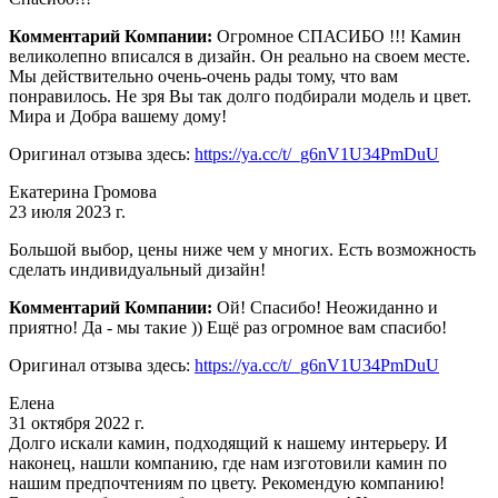
Комментарий Компании:
Огромное СПАСИБО !!! Камин
великолепно вписался в дизайн. Он реально на своем месте.
Мы действительно очень-очень рады тому, что вам
понравилось. Не зря Вы так долго подбирали модель и цвет.
Мира и Добра вашему дому!
Оригинал отзыва здесь:
https://ya.cc/t/_g6nV1U34PmDuU
Екатерина Громова
23 июля 2023 г.
Большой выбор, цены ниже чем у многих. Есть возможность
сделать индивидуальный дизайн!
Комментарий Компании:
Ой! Спасибо! Неожиданно и
приятно! Да - мы такие )) Ещё раз огромное вам спасибо!
Оригинал отзыва здесь:
https://ya.cc/t/_g6nV1U34PmDuU
Елена
31 октября 2022 г.
Долго искали камин, подходящий к нашему интерьеру. И
наконец, нашли компанию, где нам изготовили камин по
нашим предпочтениям по цвету. Рекомендую компанию!