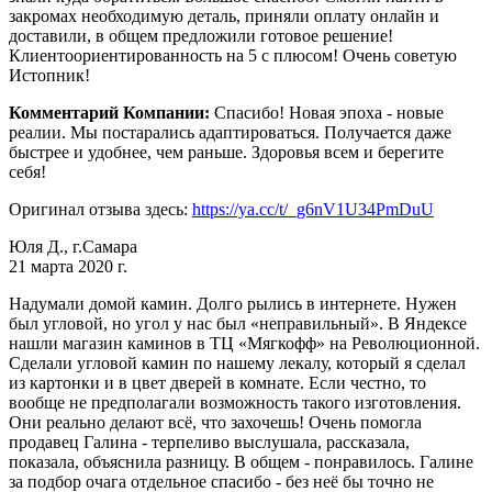
закромах необходимую деталь, приняли оплату онлайн и
доставили, в общем предложили готовое решение!
Клиентоориентированность на 5 с плюсом! Очень советую
Истопник!
Комментарий Компании:
Спасибо! Новая эпоха - новые
реалии. Мы постарались адаптироваться. Получается даже
быстрее и удобнее, чем раньше. Здоровья всем и берегите
себя!
Оригинал отзыва здесь:
https://ya.cc/t/_g6nV1U34PmDuU
Юля Д., г.Самара
21 марта 2020 г.
Надумали домой камин. Долго рылись в интернете. Нужен
был угловой, но угол у нас был «неправильный». В Яндексе
нашли магазин каминов в ТЦ «Мягкофф» на Революционной.
Сделали угловой камин по нашему лекалу, который я сделал
из картонки и в цвет дверей в комнате. Если честно, то
вообще не предполагали возможность такого изготовления.
Они реально делают всё, что захочешь! Очень помогла
продавец Галина - терпеливо выслушала, рассказала,
показала, объяснила разницу. В общем - понравилось. Галине
за подбор очага отдельное спасибо - без неё бы точно не