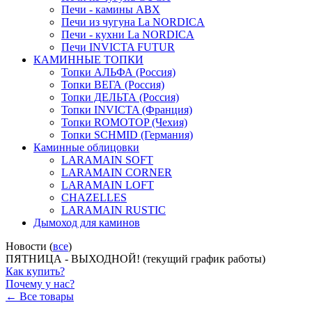
Печи - камины ABX
Печи из чугуна La NORDICA
Печи - кухни La NORDICA
Печи INVICTA FUTUR
КАМИННЫЕ ТОПКИ
Топки АЛЬФА (Россия)
Топки ВЕГА (Россия)
Топки ДЕЛЬТА (Россия)
Топки INVICTA (Франция)
Топки ROMOTOP (Чехия)
Топки SCHMID (Германия)
Каминные облицовки
LARAMAIN SOFT
LARAMAIN CORNER
LARAMAIN LOFT
CHAZELLES
LARAMAIN RUSTIC
Дымоход для каминов
Новости (
все
)
ПЯТНИЦА - ВЫХОДНОЙ! (текущий график работы)
Как купить?
Почему у нас?
← Все товары