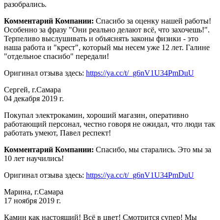
разобрались.
Комментарий Компании:
Спасибо за оценку нашей работы!
Особенно за фразу "Они реально делают всё, что захочешь!".
Терпеливо выслушивать и объяснять законы физики - это
наша работа и "крест", который мы несем уже 12 лет. Галине
"отдельное спасибо" передали!
Оригинал отзыва здесь:
https://ya.cc/t/_g6nV1U34PmDuU
Сергей, г.Самара
04 декабря 2019 г.
Покупал электрокамин, хороший магазин, оперативно
работающий персонал, честно говоря не ожидал, что люди так
работать умеют, Павел респект!
Комментарий Компании:
Спасибо, мы старались. Это мы за
10 лет научились!
Оригинал отзыва здесь:
https://ya.cc/t/_g6nV1U34PmDuU
Марина, г.Самара
17 ноября 2019 г.
Камин как настоящий! Всё в цвет! Смотрится супер! Мы