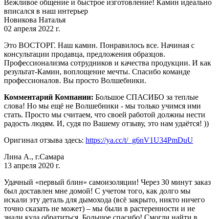
Вежливое общение и быстрое изготовление! Камин идеально
вписался в наш интерьер
Новикова Наталья
02 апреля 2022 г.
Это ВОСТОРГ. Наш камин. Понравилось все. Начиная с
консультации продавца, предложения образцов.
Профессионализма сотрудников и качества продукции. И как
результат-Камин, воплощение мечты. Спасибо команде
профессионалов. Вы просто Волшебники.
Комментарий Компании:
Большое СПАСИБО за теплые
слова! Но мы ещё не Волшебники - мы только учимся ими
стать. Просто мы считаем, что своей работой должны нести
радость людям. И, судя по Вашему отзыву, это нам удаётся! ))
Оригинал отзыва здесь:
https://ya.cc/t/_g6nV1U34PmDuU
Лина А., г.Самара
13 апреля 2020 г.
Удачный «первый блин» самоизоляции! Через 30 минут заказ
был доставлен мне домой! С учетом того, как долго мы
искали эту деталь для дымохода (всё закрыто, никто ничего
точно сказать не может) – мы были в растеренности и не
знали куда обратиться. Большое спасибо! Смогли найти в