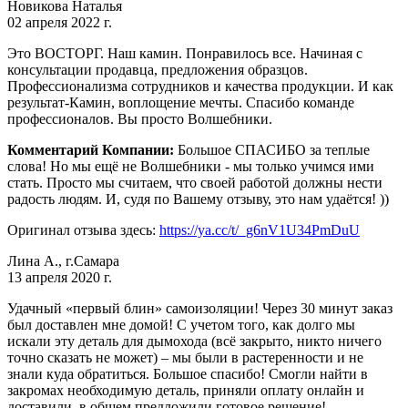
Новикова Наталья
02 апреля 2022 г.
Это ВОСТОРГ. Наш камин. Понравилось все. Начиная с
консультации продавца, предложения образцов.
Профессионализма сотрудников и качества продукции. И как
результат-Камин, воплощение мечты. Спасибо команде
профессионалов. Вы просто Волшебники.
Комментарий Компании:
Большое СПАСИБО за теплые
слова! Но мы ещё не Волшебники - мы только учимся ими
стать. Просто мы считаем, что своей работой должны нести
радость людям. И, судя по Вашему отзыву, это нам удаётся! ))
Оригинал отзыва здесь:
https://ya.cc/t/_g6nV1U34PmDuU
Лина А., г.Самара
13 апреля 2020 г.
Удачный «первый блин» самоизоляции! Через 30 минут заказ
был доставлен мне домой! С учетом того, как долго мы
искали эту деталь для дымохода (всё закрыто, никто ничего
точно сказать не может) – мы были в растеренности и не
знали куда обратиться. Большое спасибо! Смогли найти в
закромах необходимую деталь, приняли оплату онлайн и
доставили, в общем предложили готовое решение!