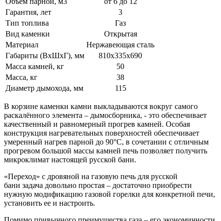
Объем парной, м3
от 6 до 12
Гарантия, лет
3
Тип топлива
Газ
Вид каменки
Открытая
Материал
Нержавеющая сталь
Габариты (ВхШхГ), мм
810х335х690
Масса камней, кг
50
Масса, кг
38
Диаметр дымохода, мм
115
В корзине каменки камни выкладываются вокруг самого
раскалённого элемента – дымосборника, - это обеспечивает
качественный и равномерный прогрев камней. Особая
конструкция нагревательных поверхностей обеспечивает
умеренный нагрев парной до 90°С, в сочетании с отличным
прогревом большой массы камней печь позволяет получить
микроклимат настоящей русской бани.
«Переход» с дровяной на газовую печь для русской
бани задача довольно простая – достаточно приобрести
нужную модификацию газовой горелки для конкретной печи,
установить ее и настроить.
Помимо привычного преимущества газа – его экономичности,