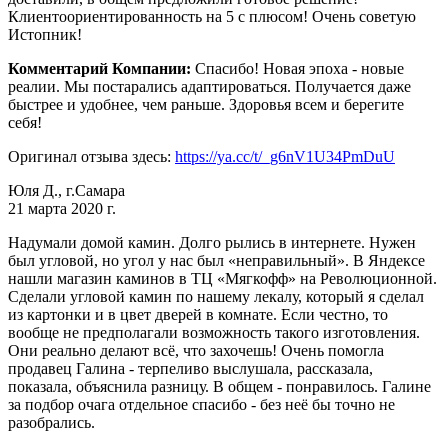
Клиентоориентированность на 5 с плюсом! Очень советую
Истопник!
Комментарий Компании:
Спасибо! Новая эпоха - новые
реалии. Мы постарались адаптироваться. Получается даже
быстрее и удобнее, чем раньше. Здоровья всем и берегите
себя!
Оригинал отзыва здесь:
https://ya.cc/t/_g6nV1U34PmDuU
Юля Д., г.Самара
21 марта 2020 г.
Надумали домой камин. Долго рылись в интернете. Нужен
был угловой, но угол у нас был «неправильный». В Яндексе
нашли магазин каминов в ТЦ «Мягкофф» на Революционной.
Сделали угловой камин по нашему лекалу, который я сделал
из картонки и в цвет дверей в комнате. Если честно, то
вообще не предполагали возможность такого изготовления.
Они реально делают всё, что захочешь! Очень помогла
продавец Галина - терпеливо выслушала, рассказала,
показала, объяснила разницу. В общем - понравилось. Галине
за подбор очага отдельное спасибо - без неё бы точно не
разобрались.