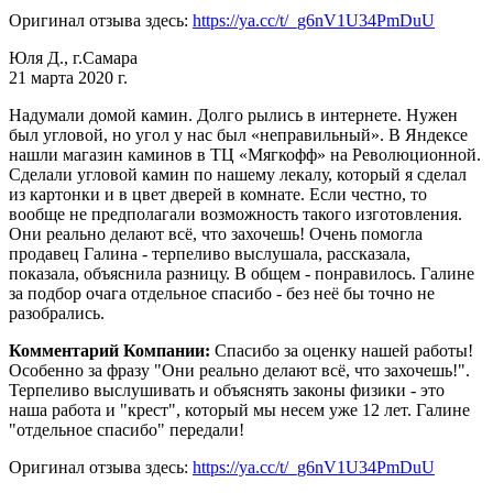
Оригинал отзыва здесь:
https://ya.cc/t/_g6nV1U34PmDuU
Юля Д., г.Самара
21 марта 2020 г.
Надумали домой камин. Долго рылись в интернете. Нужен
был угловой, но угол у нас был «неправильный». В Яндексе
нашли магазин каминов в ТЦ «Мягкофф» на Революционной.
Сделали угловой камин по нашему лекалу, который я сделал
из картонки и в цвет дверей в комнате. Если честно, то
вообще не предполагали возможность такого изготовления.
Они реально делают всё, что захочешь! Очень помогла
продавец Галина - терпеливо выслушала, рассказала,
показала, объяснила разницу. В общем - понравилось. Галине
за подбор очага отдельное спасибо - без неё бы точно не
разобрались.
Комментарий Компании:
Спасибо за оценку нашей работы!
Особенно за фразу "Они реально делают всё, что захочешь!".
Терпеливо выслушивать и объяснять законы физики - это
наша работа и "крест", который мы несем уже 12 лет. Галине
"отдельное спасибо" передали!
Оригинал отзыва здесь:
https://ya.cc/t/_g6nV1U34PmDuU