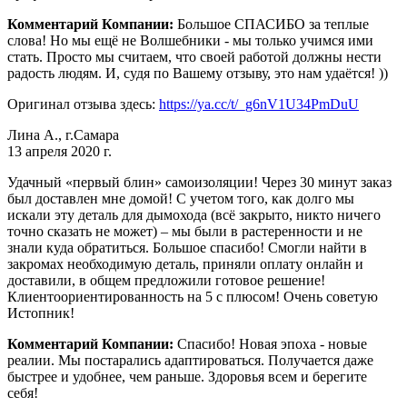
Комментарий Компании:
Большое СПАСИБО за теплые
слова! Но мы ещё не Волшебники - мы только учимся ими
стать. Просто мы считаем, что своей работой должны нести
радость людям. И, судя по Вашему отзыву, это нам удаётся! ))
Оригинал отзыва здесь:
https://ya.cc/t/_g6nV1U34PmDuU
Лина А., г.Самара
13 апреля 2020 г.
Удачный «первый блин» самоизоляции! Через 30 минут заказ
был доставлен мне домой! С учетом того, как долго мы
искали эту деталь для дымохода (всё закрыто, никто ничего
точно сказать не может) – мы были в растеренности и не
знали куда обратиться. Большое спасибо! Смогли найти в
закромах необходимую деталь, приняли оплату онлайн и
доставили, в общем предложили готовое решение!
Клиентоориентированность на 5 с плюсом! Очень советую
Истопник!
Комментарий Компании:
Спасибо! Новая эпоха - новые
реалии. Мы постарались адаптироваться. Получается даже
быстрее и удобнее, чем раньше. Здоровья всем и берегите
себя!