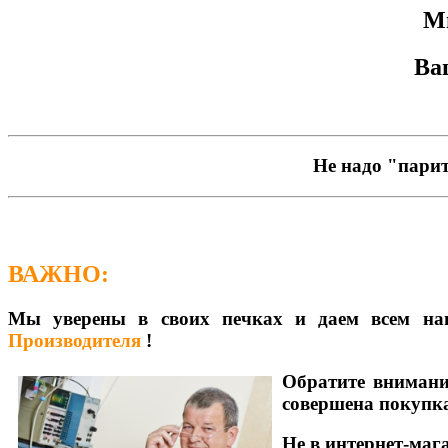
М
Ва
Не надо "пари
ВАЖНО:
Мы уверены в своих печках и даем всем на
Производителя
!
Обратите внимани
совершена покупка
Не в интернет-ма