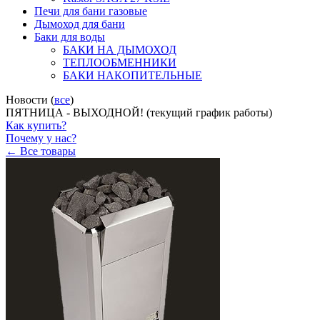
Печи для бани газовые
Дымоход для бани
Баки для воды
БАКИ НА ДЫМОХОД
ТЕПЛООБМЕННИКИ
БАКИ НАКОПИТЕЛЬНЫЕ
Новости (
все
)
ПЯТНИЦА - ВЫХОДНОЙ! (текущий график работы)
Как купить?
Почему у нас?
← Все товары