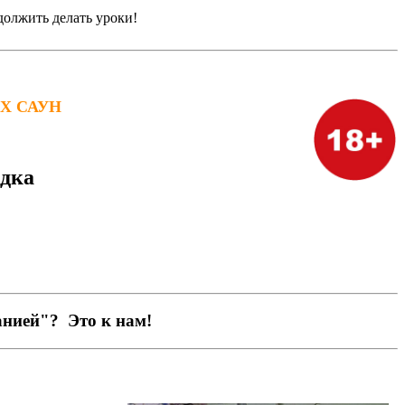
должить делать уроки!
Х САУН
адка
анией"? Это к нам!