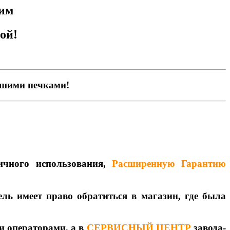
им
ой!
ашими печками!
ичного использования,
Расширенную Гарантию
ль имеет право обратиться в магазин, где была
и операторами, а в
СЕРВИСНЫЙ ЦЕНТР
завода-