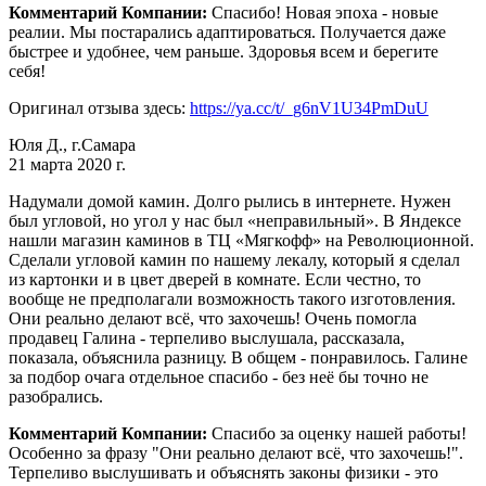
Комментарий Компании:
Спасибо! Новая эпоха - новые
реалии. Мы постарались адаптироваться. Получается даже
быстрее и удобнее, чем раньше. Здоровья всем и берегите
себя!
Оригинал отзыва здесь:
https://ya.cc/t/_g6nV1U34PmDuU
Юля Д., г.Самара
21 марта 2020 г.
Надумали домой камин. Долго рылись в интернете. Нужен
был угловой, но угол у нас был «неправильный». В Яндексе
нашли магазин каминов в ТЦ «Мягкофф» на Революционной.
Сделали угловой камин по нашему лекалу, который я сделал
из картонки и в цвет дверей в комнате. Если честно, то
вообще не предполагали возможность такого изготовления.
Они реально делают всё, что захочешь! Очень помогла
продавец Галина - терпеливо выслушала, рассказала,
показала, объяснила разницу. В общем - понравилось. Галине
за подбор очага отдельное спасибо - без неё бы точно не
разобрались.
Комментарий Компании:
Спасибо за оценку нашей работы!
Особенно за фразу "Они реально делают всё, что захочешь!".
Терпеливо выслушивать и объяснять законы физики - это