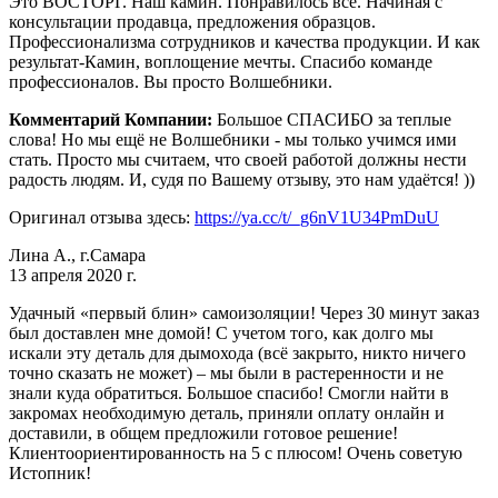
Это ВОСТОРГ. Наш камин. Понравилось все. Начиная с
консультации продавца, предложения образцов.
Профессионализма сотрудников и качества продукции. И как
результат-Камин, воплощение мечты. Спасибо команде
профессионалов. Вы просто Волшебники.
Комментарий Компании:
Большое СПАСИБО за теплые
слова! Но мы ещё не Волшебники - мы только учимся ими
стать. Просто мы считаем, что своей работой должны нести
радость людям. И, судя по Вашему отзыву, это нам удаётся! ))
Оригинал отзыва здесь:
https://ya.cc/t/_g6nV1U34PmDuU
Лина А., г.Самара
13 апреля 2020 г.
Удачный «первый блин» самоизоляции! Через 30 минут заказ
был доставлен мне домой! С учетом того, как долго мы
искали эту деталь для дымохода (всё закрыто, никто ничего
точно сказать не может) – мы были в растеренности и не
знали куда обратиться. Большое спасибо! Смогли найти в
закромах необходимую деталь, приняли оплату онлайн и
доставили, в общем предложили готовое решение!
Клиентоориентированность на 5 с плюсом! Очень советую
Истопник!