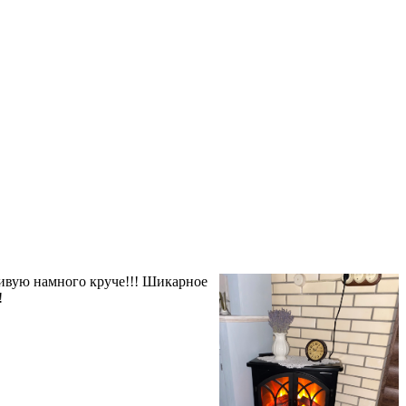
живую намного круче!!! Шикарное
!