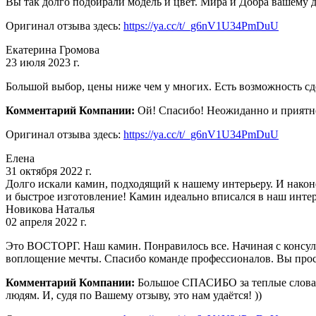
Вы так долго подбирали модель и цвет. Мира и Добра вашему 
Оригинал отзыва здесь:
https://ya.cc/t/_g6nV1U34PmDuU
Екатерина Громова
23 июля 2023 г.
Большой выбор, цены ниже чем у многих. Есть возможность с
Комментарий Компании:
Ой! Спасибо! Неожиданно и приятно!
Оригинал отзыва здесь:
https://ya.cc/t/_g6nV1U34PmDuU
Елена
31 октября 2022 г.
Долго искали камин, подходящий к нашему интерьеру. И нако
и быстрое изготовление! Камин идеально вписался в наш инте
Новикова Наталья
02 апреля 2022 г.
Это ВОСТОРГ. Наш камин. Понравилось все. Начиная с консуль
воплощение мечты. Спасибо команде профессионалов. Вы про
Комментарий Компании:
Большое СПАСИБО за теплые слова! 
людям. И, судя по Вашему отзыву, это нам удаётся! ))