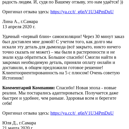
радость людям. И, судя по Вашему отзыву, это нам удаётся! ))
Оригинал отзыва здесь:
https://ya.cc/t/_g6nV1U34PmDuU
Лина А., г.Самара
13 апреля 2020 г.
Удачный «первый блин» самоизоляции! Через 30 минут заказ
был доставлен мне домой! С учетом того, как долго мы
искали эту деталь для дымохода (всё закрыто, никто ничего
точно сказать не может) – мы были в растеренности и не
знали куда обратиться. Большое спасибо! Смогли найти в
закромах необходимую деталь, приняли оплату онлайн и
доставили, в общем предложили готовое решение!
Клиентоориентированность на 5 с плюсом! Очень советую
Истопник!
Комментарий Компании:
Спасибо! Новая эпоха - новые
реалии. Мы постарались адаптироваться. Получается даже
быстрее и удобнее, чем раньше. Здоровья всем и берегите
себя!
Оригинал отзыва здесь:
https://ya.cc/t/_g6nV1U34PmDuU
Юля Д., г.Самара
21 марта 2020 г.