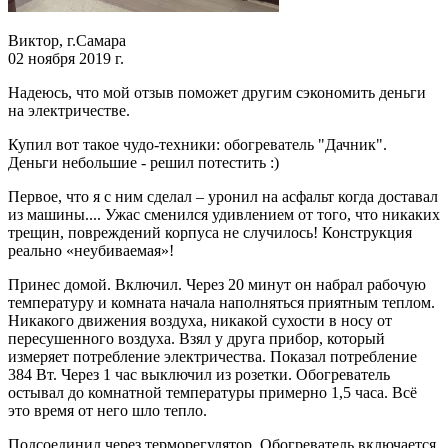
Виктор, г.Самара
02 ноября 2019 г.
Надеюсь, что мой отзыв поможет другим сэкономить деньги
на электричестве.
Купил вот такое чудо-техники: обогреватель "Дачник".
Деньги небольшие - решил потестить :)
Первое, что я с ним сделал – уронил на асфальт когда доставал
из машины.... Ужас сменился удивлением от того, что никаких
трещин, повреждений корпуса не случилось! Конструкция
реально «неубиваемая»!
Принес домой. Включил. Через 20 минут он набрал рабочую
температуру и комната начала наполняться приятным теплом.
Никакого движения воздуха, никакой сухости в носу от
пересушенного воздуха. Взял у друга прибор, который
измеряет потребление электричества. Показал потребление
384 Вт. Через 1 час выключил из розетки. Обогреватель
остывал до комнатной температуры примерно 1,5 часа. Всё
это время от него шло тепло.
Подсоединил через терморегулятор. Обогреватель включается