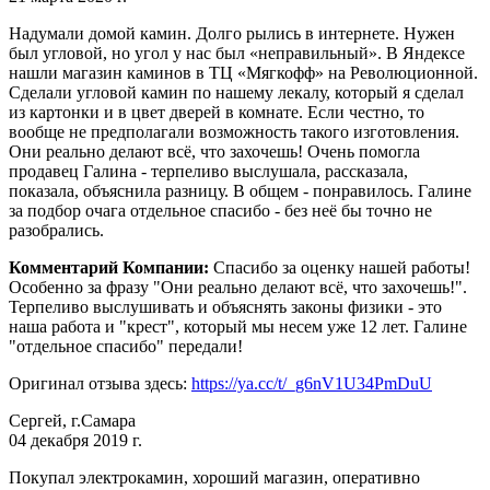
Надумали домой камин. Долго рылись в интернете. Нужен
был угловой, но угол у нас был «неправильный». В Яндексе
нашли магазин каминов в ТЦ «Мягкофф» на Революционной.
Сделали угловой камин по нашему лекалу, который я сделал
из картонки и в цвет дверей в комнате. Если честно, то
вообще не предполагали возможность такого изготовления.
Они реально делают всё, что захочешь! Очень помогла
продавец Галина - терпеливо выслушала, рассказала,
показала, объяснила разницу. В общем - понравилось. Галине
за подбор очага отдельное спасибо - без неё бы точно не
разобрались.
Комментарий Компании:
Спасибо за оценку нашей работы!
Особенно за фразу "Они реально делают всё, что захочешь!".
Терпеливо выслушивать и объяснять законы физики - это
наша работа и "крест", который мы несем уже 12 лет. Галине
"отдельное спасибо" передали!
Оригинал отзыва здесь:
https://ya.cc/t/_g6nV1U34PmDuU
Сергей, г.Самара
04 декабря 2019 г.
Покупал электрокамин, хороший магазин, оперативно