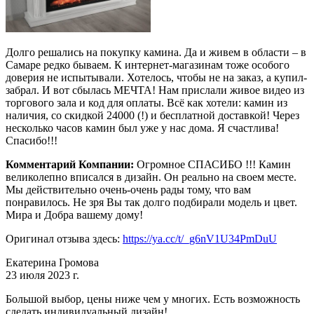
Долго решались на покупку камина. Да и живем в области – в
Самаре редко бываем. К интернет-магазинам тоже особого
доверия не испытывали. Хотелось, чтобы не на заказ, а купил-
забрал. И вот сбылась МЕЧТА! Нам прислали живое видео из
торгового зала и код для оплаты. Всё как хотели: камин из
наличия, со скидкой 24000 (!) и бесплатной доставкой! Через
несколько часов камин был уже у нас дома. Я счастлива!
Спасибо!!!
Комментарий Компании:
Огромное СПАСИБО !!! Камин
великолепно вписался в дизайн. Он реально на своем месте.
Мы действительно очень-очень рады тому, что вам
понравилось. Не зря Вы так долго подбирали модель и цвет.
Мира и Добра вашему дому!
Оригинал отзыва здесь:
https://ya.cc/t/_g6nV1U34PmDuU
Екатерина Громова
23 июля 2023 г.
Большой выбор, цены ниже чем у многих. Есть возможность
сделать индивидуальный дизайн!