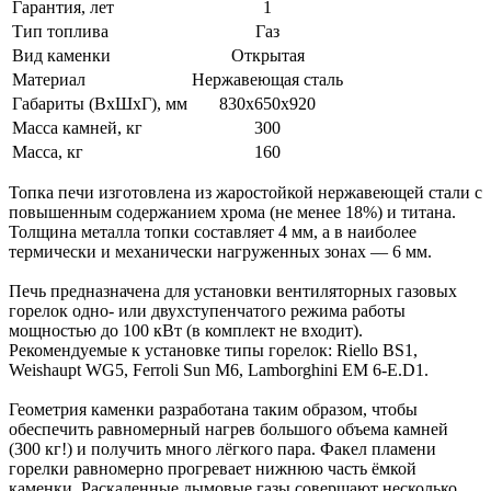
Гарантия, лет
1
Тип топлива
Газ
Вид каменки
Открытая
Материал
Нержавеющая сталь
Габариты (ВхШхГ), мм
830х650х920
Масса камней, кг
300
Масса, кг
160
Топка печи изготовлена из жаростойкой нержавеющей стали с
повышенным содержанием хрома (не менее 18%) и титана.
Толщина металла топки составляет 4 мм, а в наиболее
термически и механически нагруженных зонах — 6 мм.
Печь предназначена для установки вентиляторных газовых
горелок одно- или двухступенчатого режима работы
мощностью до 100 кВт (в комплект не входит).
Рекомендуемые к установке типы горелок: Riello BS1,
Weishaupt WG5, Ferroli Sun M6, Lamborghini EM 6-E.D1.
Геометрия каменки разработана таким образом, чтобы
обеспечить равномерный нагрев большого объема камней
(300 кг!) и получить много лёгкого пара. Факел пламени
горелки равномерно прогревает нижнюю часть ёмкой
каменки. Раскаленные дымовые газы совершают несколько