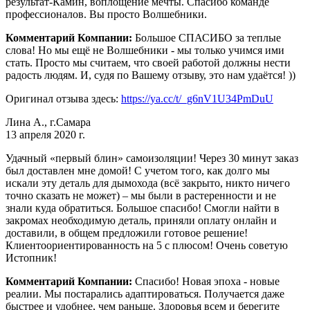
результат-Камин, воплощение мечты. Спасибо команде
профессионалов. Вы просто Волшебники.
Комментарий Компании:
Большое СПАСИБО за теплые
слова! Но мы ещё не Волшебники - мы только учимся ими
стать. Просто мы считаем, что своей работой должны нести
радость людям. И, судя по Вашему отзыву, это нам удаётся! ))
Оригинал отзыва здесь:
https://ya.cc/t/_g6nV1U34PmDuU
Лина А., г.Самара
13 апреля 2020 г.
Удачный «первый блин» самоизоляции! Через 30 минут заказ
был доставлен мне домой! С учетом того, как долго мы
искали эту деталь для дымохода (всё закрыто, никто ничего
точно сказать не может) – мы были в растеренности и не
знали куда обратиться. Большое спасибо! Смогли найти в
закромах необходимую деталь, приняли оплату онлайн и
доставили, в общем предложили готовое решение!
Клиентоориентированность на 5 с плюсом! Очень советую
Истопник!
Комментарий Компании:
Спасибо! Новая эпоха - новые
реалии. Мы постарались адаптироваться. Получается даже
быстрее и удобнее, чем раньше. Здоровья всем и берегите