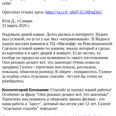
себя!
Оригинал отзыва здесь:
https://ya.cc/t/_g6nV1U34PmDuU
Юля Д., г.Самара
21 марта 2020 г.
Надумали домой камин. Долго рылись в интернете. Нужен
был угловой, но угол у нас был «неправильный». В Яндексе
нашли магазин каминов в ТЦ «Мягкофф» на Революционной.
Сделали угловой камин по нашему лекалу, который я сделал
из картонки и в цвет дверей в комнате. Если честно, то
вообще не предполагали возможность такого изготовления.
Они реально делают всё, что захочешь! Очень помогла
продавец Галина - терпеливо выслушала, рассказала,
показала, объяснила разницу. В общем - понравилось. Галине
за подбор очага отдельное спасибо - без неё бы точно не
разобрались.
Комментарий Компании:
Спасибо за оценку нашей работы!
Особенно за фразу "Они реально делают всё, что захочешь!".
Терпеливо выслушивать и объяснять законы физики - это
наша работа и "крест", который мы несем уже 12 лет. Галине
"отдельное спасибо" передали!