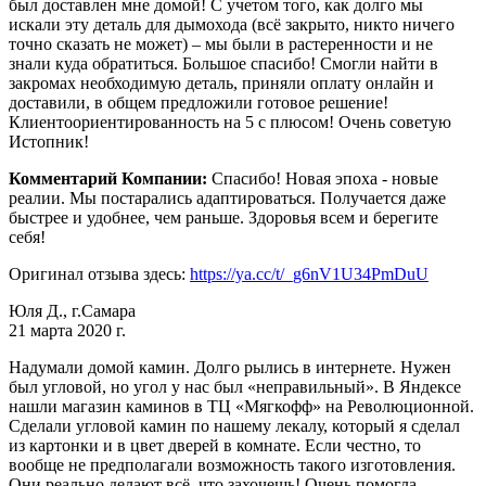
был доставлен мне домой! С учетом того, как долго мы
искали эту деталь для дымохода (всё закрыто, никто ничего
точно сказать не может) – мы были в растеренности и не
знали куда обратиться. Большое спасибо! Смогли найти в
закромах необходимую деталь, приняли оплату онлайн и
доставили, в общем предложили готовое решение!
Клиентоориентированность на 5 с плюсом! Очень советую
Истопник!
Комментарий Компании:
Спасибо! Новая эпоха - новые
реалии. Мы постарались адаптироваться. Получается даже
быстрее и удобнее, чем раньше. Здоровья всем и берегите
себя!
Оригинал отзыва здесь:
https://ya.cc/t/_g6nV1U34PmDuU
Юля Д., г.Самара
21 марта 2020 г.
Надумали домой камин. Долго рылись в интернете. Нужен
был угловой, но угол у нас был «неправильный». В Яндексе
нашли магазин каминов в ТЦ «Мягкофф» на Революционной.
Сделали угловой камин по нашему лекалу, который я сделал
из картонки и в цвет дверей в комнате. Если честно, то
вообще не предполагали возможность такого изготовления.
Они реально делают всё, что захочешь! Очень помогла