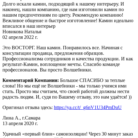
Долго искали камин, подходящий к нашему интерьеру. И
наконец, нашли компанию, где нам изготовили камин по
нашим предпочтениям по цвету. Рекомендую компанию!
Вежливое общение и быстрое изготовление! Камин идеально
вписался в наш интерьер
Новикова Наталья
02 апреля 2022 г.
Это ВОСТОРГ. Наш камин. Понравилось все. Начиная с
консультации продавца, предложения образцов.
Профессионализма сотрудников и качества продукции. И как
результат-Камин, воплощение мечты. Спасибо команде
профессионалов. Вы просто Волшебники.
Комментарий Компании:
Большое СПАСИБО за теплые
слова! Но мы ещё не Волшебники - мы только учимся ими
стать. Просто мы считаем, что своей работой должны нести
радость людям. И, судя по Вашему отзыву, это нам удаётся! ))
Оригинал отзыва здесь:
https://ya.cc/t/_g6nV1U34PmDuU
Лина А., г.Самара
13 апреля 2020 г.
Удачный «первый блин» самоизоляции! Через 30 минут заказ