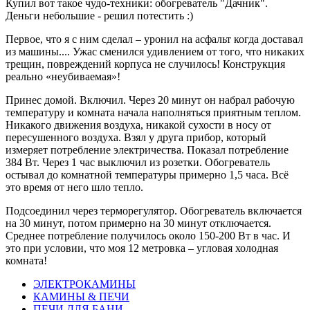
Купил вот такое чудо-техники: обогреватель "Дачник".
Деньги небольшие - решил потестить :)
Первое, что я с ним сделал – уронил на асфальт когда доставал
из машины.... Ужас сменился удивлением от того, что никаких
трещин, повреждений корпуса не случилось! Конструкция
реально «неубиваемая»!
Принес домой. Включил. Через 20 минут он набрал рабочую
температуру и комната начала наполняться приятным теплом.
Никакого движения воздуха, никакой сухости в носу от
пересушенного воздуха. Взял у друга прибор, который
измеряет потребление электричества. Показал потребление
384 Вт. Через 1 час выключил из розетки. Обогреватель
остывал до комнатной температуры примерно 1,5 часа. Всё
это время от него шло тепло.
Подсоединил через терморегулятор. Обогреватель включается
на 30 минут, потом примерно на 30 минут отключается.
Среднее потребление получилось около 150-200 Вт в час. И
это при условии, что моя 12 метровка – угловая холодная
комната!
ЭЛЕКТРОКАМИНЫ
КАМИНЫ & ПЕЧИ
ПЕЧИ ДЛЯ БАНИ