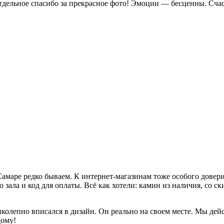
Отдельное спасибо за прекрасное фото! Эмоции — бесценны. Сча
амаре редко бываем. К интернет-магазинам тоже особого доверия
ала и код для оплаты. Всё как хотели: камин из наличия, со ски
лепно вписался в дизайн. Он реально на своем месте. Мы дейст
дому!