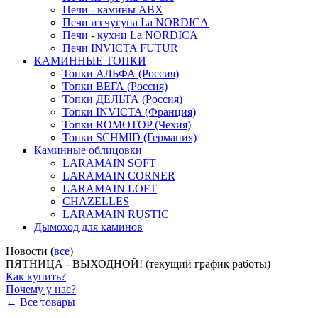
Печи - камины ABX
Печи из чугуна La NORDICA
Печи - кухни La NORDICA
Печи INVICTA FUTUR
КАМИННЫЕ ТОПКИ
Топки АЛЬФА (Россия)
Топки ВЕГА (Россия)
Топки ДЕЛЬТА (Россия)
Топки INVICTA (Франция)
Топки ROMOTOP (Чехия)
Топки SCHMID (Германия)
Каминные облицовки
LARAMAIN SOFT
LARAMAIN CORNER
LARAMAIN LOFT
CHAZELLES
LARAMAIN RUSTIC
Дымоход для каминов
Новости (
все
)
ПЯТНИЦА - ВЫХОДНОЙ! (текущий график работы)
Как купить?
Почему у нас?
← Все товары