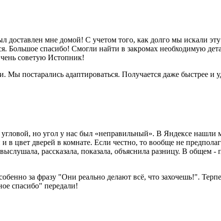
 доставлен мне домой! С учетом того, как долго мы искали эту 
ься. Большое спасибо! Смогли найти в закромах необходимую де
Очень советую Истопник!
и. Мы постарались адаптироваться. Получается даже быстрее и уд
 угловой, но угол у нас был «неправильный». В Яндексе нашли
 и в цвет дверей в комнате. Если честно, то вообще не предпол
выслушала, рассказала, показала, объяснила разницу. В общем - 
обенно за фразу "Они реально делают всё, что захочешь!". Терп
ьное спасибо" передали!