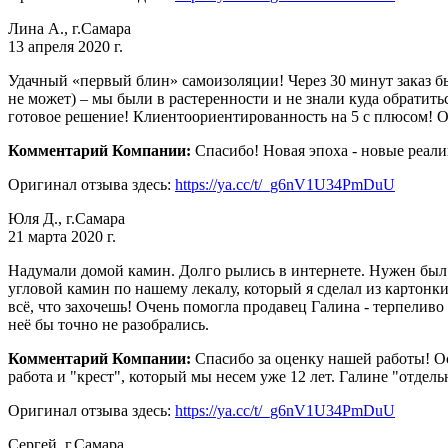
Лина А., г.Самара
13 апреля 2020 г.
Удачный «первый блин» самоизоляции! Через 30 минут заказ был
не может) – мы были в растеренности и не знали куда обратит
готовое решение! Клиентоориентированность на 5 с плюсом! 
Комментарий Компании:
Спасибо! Новая эпоха - новые реали
Оригинал отзыва здесь:
https://ya.cc/t/_g6nV1U34PmDuU
Юля Д., г.Самара
21 марта 2020 г.
Надумали домой камин. Долго рылись в интернете. Нужен был
угловой камин по нашему лекалу, который я сделал из картонки
всё, что захочешь! Очень помогла продавец Галина - терпеливо 
неё бы точно не разобрались.
Комментарий Компании:
Спасибо за оценку нашей работы! Ос
работа и "крест", который мы несем уже 12 лет. Галине "отдел
Оригинал отзыва здесь:
https://ya.cc/t/_g6nV1U34PmDuU
Сергей, г.Самара