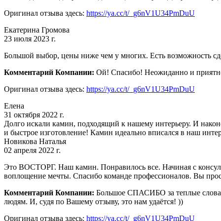
Оригинал отзыва здесь:
https://ya.cc/t/_g6nV1U34PmDuU
Екатерина Громова
23 июля 2023 г.
Большой выбор, цены ниже чем у многих. Есть возможность с
Комментарий Компании:
Ой! Спасибо! Неожиданно и приятно!
Оригинал отзыва здесь:
https://ya.cc/t/_g6nV1U34PmDuU
Елена
31 октября 2022 г.
Долго искали камин, подходящий к нашему интерьеру. И нако
и быстрое изготовление! Камин идеально вписался в наш инте
Новикова Наталья
02 апреля 2022 г.
Это ВОСТОРГ. Наш камин. Понравилось все. Начиная с консуль
воплощение мечты. Спасибо команде профессионалов. Вы про
Комментарий Компании:
Большое СПАСИБО за теплые слова! 
людям. И, судя по Вашему отзыву, это нам удаётся! ))
Оригинал отзыва здесь:
https://ya.cc/t/_g6nV1U34PmDuU