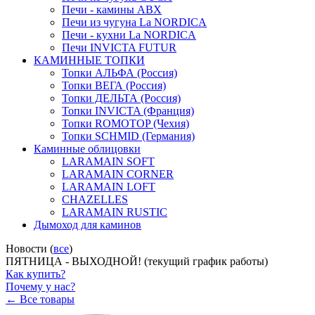
Печи - камины ABX
Печи из чугуна La NORDICA
Печи - кухни La NORDICA
Печи INVICTA FUTUR
КАМИННЫЕ ТОПКИ
Топки АЛЬФА (Россия)
Топки ВЕГА (Россия)
Топки ДЕЛЬТА (Россия)
Топки INVICTA (Франция)
Топки ROMOTOP (Чехия)
Топки SCHMID (Германия)
Каминные облицовки
LARAMAIN SOFT
LARAMAIN CORNER
LARAMAIN LOFT
CHAZELLES
LARAMAIN RUSTIC
Дымоход для каминов
Новости (
все
)
ПЯТНИЦА - ВЫХОДНОЙ! (текущий график работы)
Как купить?
Почему у нас?
← Все товары