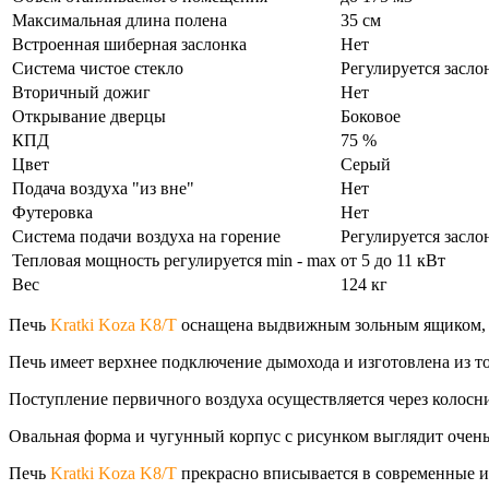
Максимальная длина полена
35 см
Встроенная шиберная заслонка
Нет
Система чистое стекло
Регулируется засло
Вторичный дожиг
Нет
Открывание дверцы
Боковое
КПД
75 %
Цвет
Серый
Подача воздуха "из вне"
Нет
Футеровка
Нет
Система подачи воздуха на горение
Регулируется засло
Тепловая мощность регулируется min - max
от 5 до 11 кВт
Вес
124 кг
Печь
Kratki Koza K8/T
оснащена выдвижным зольным ящиком, с
Печь имеет верхнее подключение дымохода и изготовлена из то
Поступление первичного воздуха осуществляется через колосн
Овальная форма и чугунный корпус с рисунком выглядит очень
Печь
Kratki Koza K8/T
прекрасно вписывается в современные ин