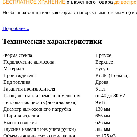
БЕСПЛАТНОЕ ХРАНЕНИЕ
оплаченного товара
до востр
Необычная эллиптическая форма с панорамными стеклами (скво
Подробнее...
Технические характеристики
Форма стекла
Прямое
Подключение дымохода
Верхнее
Материал
Чугун
Производитель
Kratki (Польша)
Вид топлива
Дрова
Гарантия производителя
5 лет
Площадь отапливаемого помещения
от 40 до 80 м2
Тепловая мощность (номинальная)
9 кВт
Диаметр дымоходного патрубка
130 мм
Ширина изделия
666 мм
Высота изделия
626 мм
Глубина изделия (без учета ручки)
382 мм
Объем отапливаемого помещения
до 175 м3