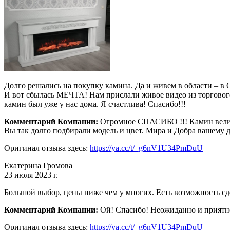
Долго решались на покупку камина. Да и живем в области – в С
И вот сбылась МЕЧТА! Нам прислали живое видео из торгового з
камин был уже у нас дома. Я счастлива! Спасибо!!!
Комментарий Компании:
Огромное СПАСИБО !!! Камин велико
Вы так долго подбирали модель и цвет. Мира и Добра вашему 
Оригинал отзыва здесь:
https://ya.cc/t/_g6nV1U34PmDuU
Екатерина Громова
23 июля 2023 г.
Большой выбор, цены ниже чем у многих. Есть возможность с
Комментарий Компании:
Ой! Спасибо! Неожиданно и приятно!
Оригинал отзыва здесь:
https://ya.cc/t/_g6nV1U34PmDuU